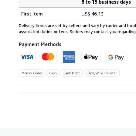
8 to 15 business days
Order
Shipping
quantity
First item
US$ 46.13
rates
from
Delivery times are set by sellers and vary by carrier and lo
France
associated duties or fees. Sellers may contact you regarding
to
U.S.A.
Payment Methods
Money Order
Cash
Bank Draft
Bank/Wire Transfer