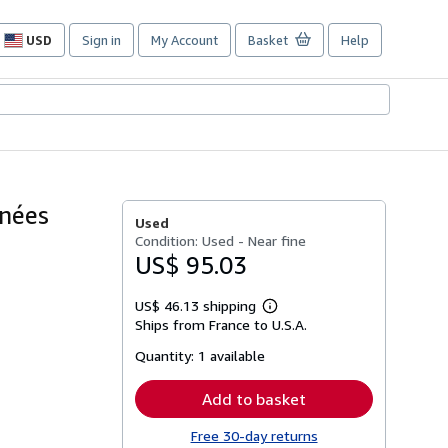
USD
Sign in
My Account
Basket
Help
Site
shopping
preferences
nnées
Used
Condition: Used - Near fine
US$ 95.03
US$ 46.13 shipping
Learn
Ships from France to U.S.A.
more
about
Quantity:
1 available
shipping
rates
Add to basket
Free 30-day returns