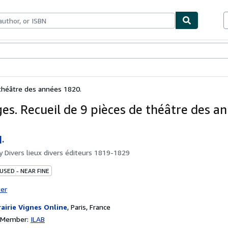
bles
Textbooks
Sellers
Start Selling
 théâtre des années 1820.
es. Recueil de 9 pièces de théâtre des a
.
by
Divers lieux divers éditeurs 1819-1829
USED - NEAR FINE
ter
rairie Vignes Online
,
Paris, France
n Member:
ILAB