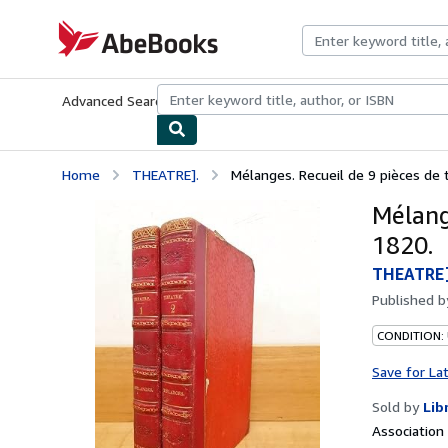
Skip to main content
AbeBooks.com
Advanced Search
Browse Collections
Rare Books
Art & Collecti
Home
THEATRE].
Mélanges. Recueil de 9 pièces de
Mélang
1820.
THEATRE]
Published 
CONDITION: 
Save for La
Sold by
Lib
Associatio