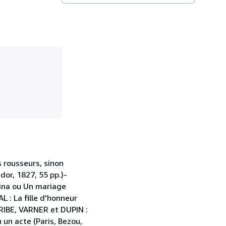
s rousseurs, sinon
or, 1827, 55 pp.)-
vina ou Un mariage
L : La fille d'honneur
CRIBE, VARNER et DUPIN :
 un acte (Paris, Bezou,