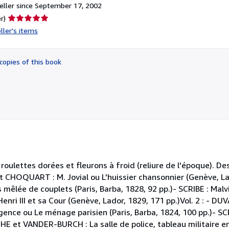
ller since September 17, 2002
Seller
r)
rating
ller's items
5
out
of
copies of this book
5
stars
 roulettes dorées et fleurons à froid (reliure de l'époque). De
t CHOQUART : M. Jovial ou L'huissier chansonnier (Genève, Lad
mêlée de couplets (Paris, Barba, 1828, 92 pp.)- SCRIBE : Mal
nri III et sa Cour (Genève, Lador, 1829, 171 pp.)Vol. 2 : - DUVA
digence ou Le ménage parisien (Paris, Barba, 1824, 100 pp.)- S
E et VANDER-BURCH : La salle de police, tableau militaire en