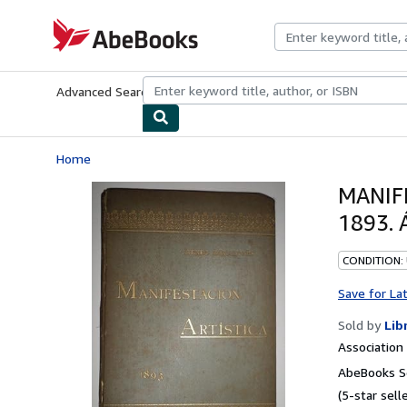
Skip to main content
AbeBooks.com
Advanced Search
Browse Collections
Rare Books
Art & Collecti
Home
MANIFE
1893. 
CONDITION:
Save for La
Sold by
Lib
Associatio
AbeBooks Se
(5-star selle