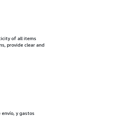
city of all items
ns, provide clear and
 envío, y gastos