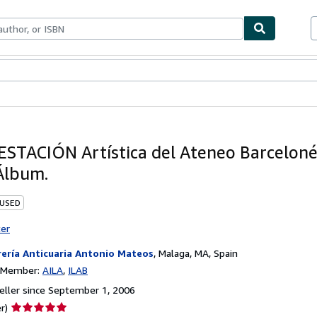
bles
Textbooks
Sellers
Start Selling
STACIÓN Artística del Ateneo Barceloné
Álbum.
 USED
ter
rería Anticuaria Antonio Mateos
,
Malaga, MA, Spain
n Member:
AILA
ILAB
ller since September 1, 2006
Seller
r)