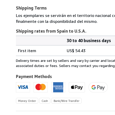
Shipping Terms
Los ejemplares se servirán en el territorio nacional 
finalmente con la disponibilidad del mismo.
Shipping rates from Spain to U.S.A.
30 to 40 business days
Order
Shipping
quantity
First item
US$ 54.43
rates
from
Delivery times are set by sellers and vary by carrier and lo
Spain
associated duties or fees. Sellers may contact you regarding
to
U.S.A.
Payment Methods
Money Order
Cash
Bank/Wire Transfer