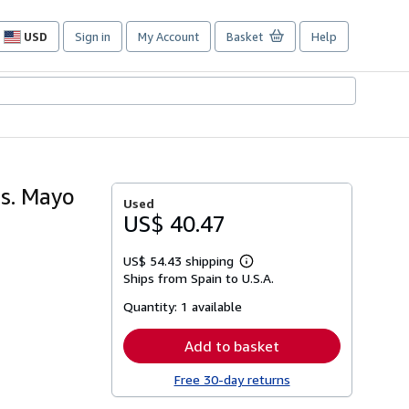
USD
Sign in
My Account
Basket
Help
Site
shopping
preferences
s. Mayo
Used
US$ 40.47
US$ 54.43 shipping
Learn
Ships from Spain to U.S.A.
more
about
Quantity:
1 available
shipping
rates
Add to basket
Free 30-day returns