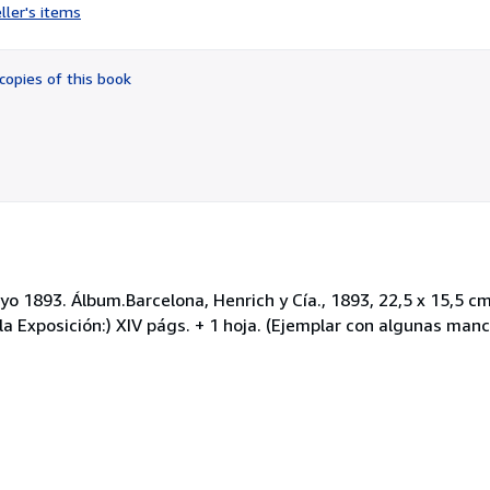
rating
ller's items
5
out
of
copies of this book
5
stars
1893. Álbum.Barcelona, Henrich y Cía., 1893, 22,5 x 15,5 cm., 
la Exposición:) XIV págs. + 1 hoja. (Ejemplar con algunas manc