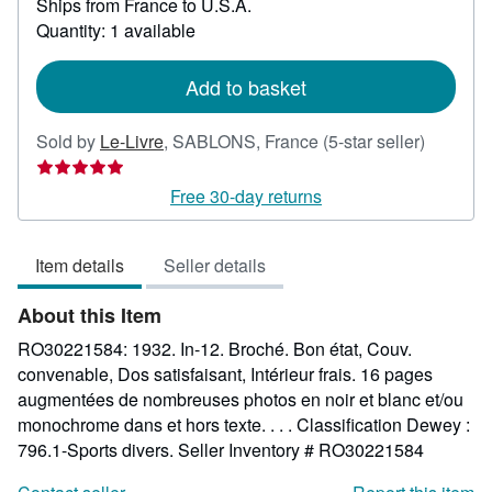
Ships from France to U.S.A.
more
about
Quantity: 1 available
shipping
rates
Add to basket
Seller
Sold by
Le-Livre
,
SABLONS, France
(5-star seller)
rating
5
Free 30-day returns
out
of
Item details
Seller details
5
stars
About this Item
RO30221584: 1932. In-12. Broché. Bon état, Couv.
convenable, Dos satisfaisant, Intérieur frais. 16 pages
augmentées de nombreuses photos en noir et blanc et/ou
monochrome dans et hors texte. . . . Classification Dewey :
796.1-Sports divers.
Seller Inventory # RO30221584