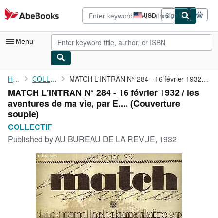
Skip to main content
AbeBooks.com
USD
Sign in
Site
shopping
preferences
Menu
My Account
Home
COLLECTIF
MATCH L'INTRAN N° 284 - 16 février 1932 / les aventures de ma ...
MATCH L'INTRAN N° 284 - 16 février 1932 / les
My Purchases
aventures de ma vie, par E.... (Couverture
Advanced Search
souple)
COLLECTIF
Browse Collections
Published by
AU BUREAU DE LA REVUE, 1932
Rare Books
Art & Collectibles
Textbooks
Sellers
Start Selling