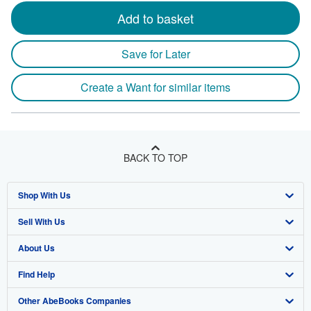
Add to basket
Save for Later
Create a Want for similar items
BACK TO TOP
Shop With Us
Sell With Us
Advanced Search
About Us
Browse Collections
Start Selling
Find Help
My Account
Join Our Affiliate Program
About AbeBooks
Other AbeBooks Companies
My Orders
Book Buyback
Media
Help