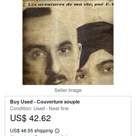
Help
CLOSE
Seller Image
Buy Used -
Couverture souple
Condition: Used - Near fine
US$ 42.62
Price
US$
US$ 48.55 shipping
42.62
Learn