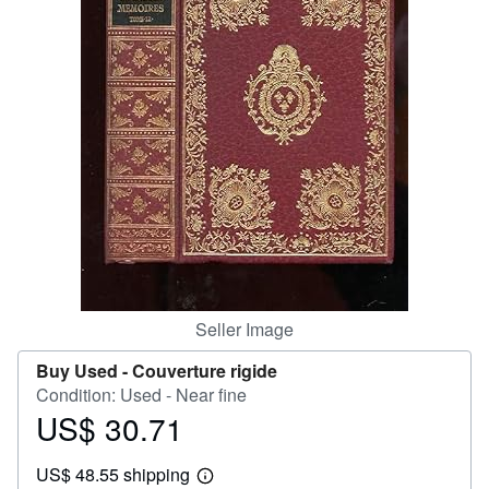
Help
CLOSE
Seller Image
Buy Used -
Couverture rigide
Condition: Used - Near fine
US$ 30.71
Price
US$
US$ 48.55 shipping
30.71
Learn