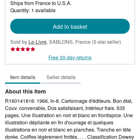
Ships from France to U.S.A.
more
about
Quantity: 1 available
shipping
rates
Add to basket
Seller
Sold by
Le-Livre
,
SABLONS, France
(5-star seller)
rating
5
Free 30-day returns
out
of
Item details
Seller details
5
stars
About this Item
R160141816: 1966. In-8. Cartonnage d'éditeurs. Bon état,
Couv. convenable, Dos satisfaisant, Intérieur frais. 535
pages. Une illustration en noir et blanc en frontispice. Une
illustration dépliante en fin d'ouvrage et quelques
illustrations en noir et blanc en planches. Tranche en tête
dorée. Coiffes légèrement frottés. . . . Classification Dewey