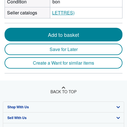
Condition
bon
Seller catalogs
LETTRES)
Add to basket
Save for Later
Create a Want for similar items
BACK TO TOP
Shop With Us
Sell With Us
Advanced Search