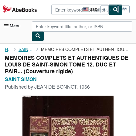
Skip to main content
AbeBooks.com
USD
Sign in
Site
shopping
preferences
Menu
My Account
Home
SAINT SIMON
MEMOIRES COMPLETS ET AUTHENTIQUES DE LOUIS DE SAINT-SIMON TOME ...
MEMOIRES COMPLETS ET AUTHENTIQUES DE
My Purchases
LOUIS DE SAINT-SIMON TOME 12. DUC ET
Advanced Search
PAIR... (Couverture rigide)
SAINT SIMON
Browse Collections
Published by
JEAN DE BONNOT, 1966
Rare Books
Art & Collectibles
Textbooks
Sellers
Start Selling