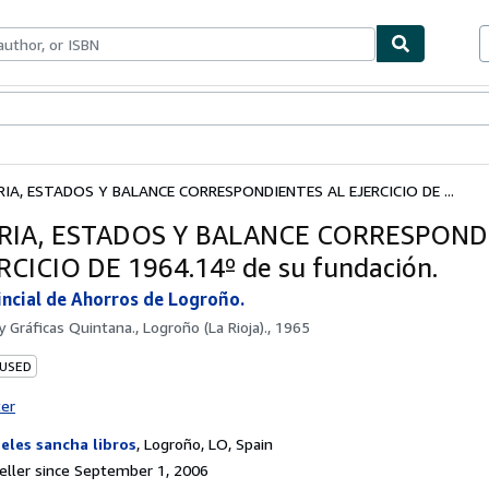
bles
Textbooks
Sellers
Start Selling
IA, ESTADOS Y BALANCE CORRESPONDIENTES AL EJERCICIO DE ...
IA, ESTADOS Y BALANCE CORRESPOND
RCICIO DE 1964.14º de su fundación.
incial de Ahorros de Logroño.
by
Gráficas Quintana., Logroño (La Rioja)., 1965
 USED
ter
eles sancha libros
,
Logroño, LO, Spain
ller since September 1, 2006