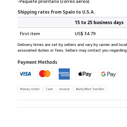
-Paquete prioritario (correo aéreo).
Shipping rates from Spain to U.S.A.
15 to 25 business days
Order
Shipping
quantity
First item
US$ 34.79
rates
from
Delivery times are set by sellers and vary by carrier and lo
Spain
associated duties or fees. Sellers may contact you regarding
to
U.S.A.
Payment Methods
Money Order
Cash
Invoice
Bank/Wire Transfer