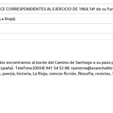
E CORRESPONDIENTES AL EJERCICIO DE 1964.14º de su fun
a Rioja).
s encontramos al borde del Camino de Santiago a su paso po
, España). Telefono:(0034) 941 54 52 88. rpaterna@asanchali
oesía, historia, La Rioja, ciencia-ficción, filosofía, revistas, 