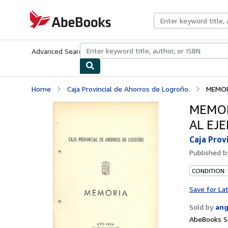
Skip to main content
AbeBooks.com
Advanced Search
Browse Collections
Rare Books
Art & Collecti
Home
Caja Provincial de Ahorros de Logroño.
MEMOR
MEMOR
AL EJE
Caja Prov
Published 
CONDITION:
Save for La
Sold by
ang
AbeBooks Se