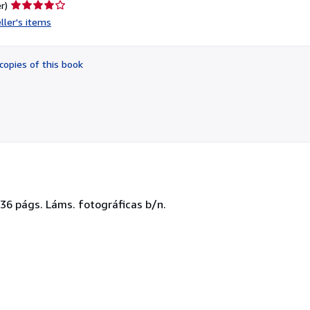
Seller
r)
rating
ller's items
4
out
of
copies of this book
5
stars
 36 págs. Láms. fotográficas b/n.