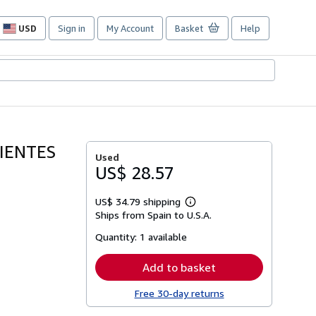
USD
Sign in
My Account
Basket
Help
Site
shopping
preferences
IENTES
Used
US$ 28.57
US$ 34.79 shipping
Learn
Ships from Spain to U.S.A.
more
about
Quantity:
1 available
shipping
rates
Add to basket
Free 30-day returns