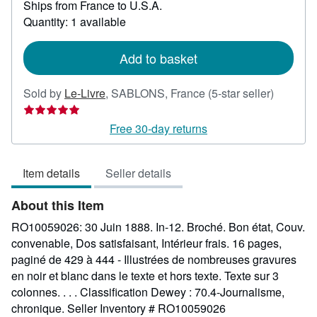
Ships from France to U.S.A.
more
about
Quantity: 1 available
shipping
rates
Add to basket
Seller
Sold by
Le-Livre
,
SABLONS, France
(5-star seller)
rating
5
Free 30-day returns
out
of
Item details
Seller details
5
stars
About this Item
RO10059026: 30 Juin 1888. In-12. Broché. Bon état, Couv.
convenable, Dos satisfaisant, Intérieur frais. 16 pages,
paginé de 429 à 444 - Illustrées de nombreuses gravures
en noir et blanc dans le texte et hors texte. Texte sur 3
colonnes. . . . Classification Dewey : 70.4-Journalisme,
chronique.
Seller Inventory # RO10059026