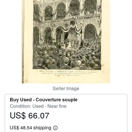
Help
CLOSE
Seller Image
Buy Used -
Couverture souple
Condition: Used - Near fine
US$ 66.07
Price
US$
US$ 48.54 shipping
66.07
Learn