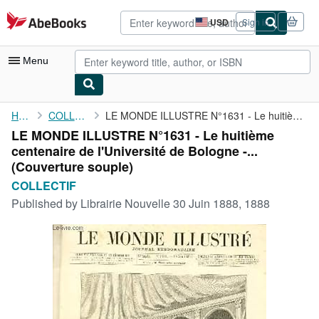
Skip to main content
AbeBooks.com
USD
Sign in
Site
shopping
preferences
Menu
My Account
Home
COLLECTIF
LE MONDE ILLUSTRE N°1631 - Le huitième centenaire de ...
LE MONDE ILLUSTRE N°1631 - Le huitième
My Purchases
centenaire de l'Université de Bologne -...
Advanced Search
(Couverture souple)
COLLECTIF
Browse Collections
Published by
Librairie Nouvelle 30 Juin 1888, 1888
Rare Books
Art & Collectibles
Textbooks
Sellers
Start Selling