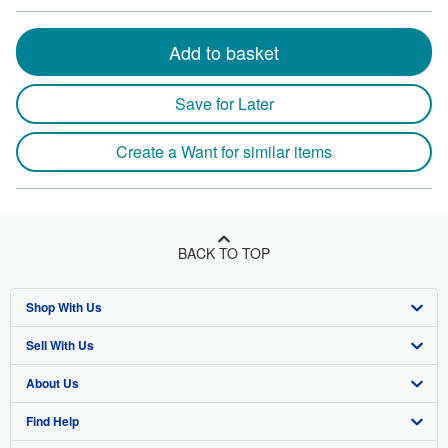
Add to basket
Save for Later
Create a Want for similar items
BACK TO TOP
Shop With Us
Sell With Us
Advanced Search
About Us
Browse Collections
Start Selling
Find Help
My Account
Join Our Affiliate Program
About AbeBooks