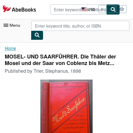
Skip to main content
AbeBooks.com
USD
Sign in
Site
shopping
preferences
Menu
My Account
Home
MOSEL- UND SAARFÜHRER. Die Thäler der
My Purchases
Mosel und der Saar von Coblenz bis Metz...
Advanced Search
Published by
Trier, Stephanus, 1898
Browse Collections
Rare Books
Art & Collectibles
Textbooks
Sellers
Start Selling