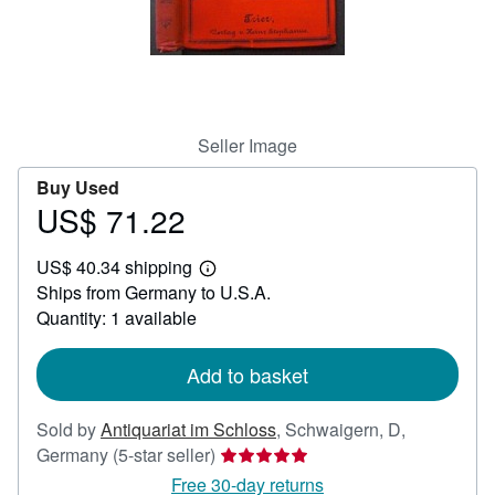
Help
CLOSE
Seller Image
Buy Used
US$ 71.22
Price
US$
US$ 40.34 shipping
71.22
Learn
Ships from Germany to U.S.A.
more
about
Quantity: 1 available
shipping
rates
Add to basket
Sold by
Antiquariat im Schloss
,
Schwaigern, D,
Seller
Germany
(5-star seller)
rating
Free 30-day returns