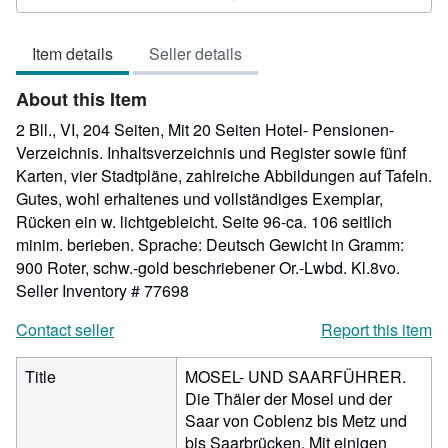
5
out
Item details
Seller details
of
5
About this Item
stars
2 Bll., VI, 204 Seiten, Mit 20 Seiten Hotel- Pensionen-
Verzeichnis. Inhaltsverzeichnis und Register sowie fünf
Karten, vier Stadtpläne, zahlreiche Abbildungen auf Tafeln.
Gutes, wohl erhaltenes und vollständiges Exemplar,
Rücken ein w. lichtgebleicht. Seite 96-ca. 106 seitlich
minim. berieben. Sprache: Deutsch Gewicht in Gramm:
900 Roter, schw.-gold beschriebener Or.-Lwbd. Kl.8vo.
Seller Inventory # 77698
Contact seller
Report this item
Title
MOSEL- UND SAARFÜHRER.
Die Thäler der Mosel und der
Saar von Coblenz bis Metz und
bis Saarbrücken. Mit einigen