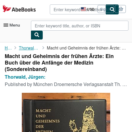
Skip to main content
AbeBooks.com
USD
Sign in
Site
shopping
preferences
Menu
My Account
Home
Thorwald, Jürgen:
Macht und Geheimnis der frühen Ärzte: Ein Buch über die Anfänge ...
Macht und Geheimnis der frühen Ärzte: Ein
My Purchases
Buch über die Anfänge der Medizin
Advanced Search
(Sondereinband)
Thorwald, Jürgen:
Browse Collections
Published by
München Droemersche Verlagsanstalt Th. Knaur NAchf., 1962
Rare Books
Art & Collectibles
Textbooks
Sellers
Start Selling