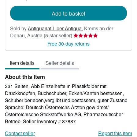
rates
Add to basket
Sold by
Antiquariat Liber Antiqua
,
Krems an der
Seller
Donau, Austria
(5-star seller)
rating
Free 30-day returns
5
out
Item details
Seller details
of
5
About this Item
stars
331 Seiten, Abb Einzelhefte in Plastikfolder mit
Druckknöpfen, Buchschuber, Ecken/Kanten bestossen,
Schuber berieben,vergilbt und bestossem, guter Zustand
Sprache: Deutsch Österreichs Ärzten gewidmet/
Österreichische Stickstoffwerke AG, Pharmazeutischer
Betrieb.
Seller Inventory # 87887
Contact seller
Report this item