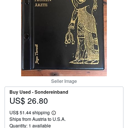
Help
CLOSE
Seller Image
Buy Used -
Sondereinband
US$ 26.80
Price
US$
US$ 51.44 shipping
26.80
Learn
Ships from Austria to U.S.A.
more
about
Quantity: 1 available
shipping