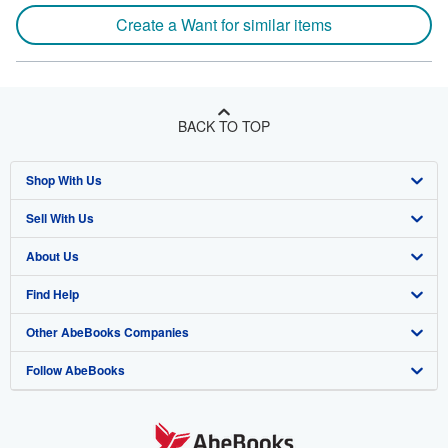
Create a Want for similar items
BACK TO TOP
Shop With Us
Sell With Us
Advanced Search
About Us
Browse Collections
Start Selling
Find Help
My Account
Join Our Affiliate Program
About AbeBooks
Other AbeBooks Companies
My Orders
Book Buyback
Media
Help
Follow AbeBooks
View Basket
Refer a seller
Careers
Customer Support
AbeBooks.co.uk
Forums
AbeBooks.de
Privacy Policy
AbeBooks.fr