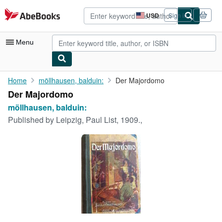
Skip to main content
AbeBooks.com
USD
Sign in
Site
shopping
preferences
Menu
My Account
Home
möllhausen, balduin:
Der Majordomo
Der Majordomo
My Purchases
möllhausen, balduin:
Advanced Search
Published by
Leipzig, Paul List, 1909.,
Browse Collections
Rare Books
Art & Collectibles
Textbooks
Sellers
Start Selling