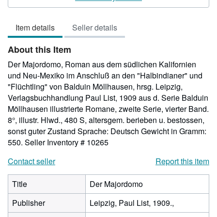
out
of
Item details
Seller details
5
stars
About this Item
Der Majordomo, Roman aus dem südlichen Kalifornien
und Neu-Mexiko im Anschluß an den "Halbindianer" und
"Flüchtling" von Balduin Möllhausen, hrsg. Leipzig,
Verlagsbuchhandlung Paul List, 1909 aus d. Serie Balduin
Möllhausen illustrierte Romane, zweite Serie, vierter Band.
8°, illustr. Hlwd., 480 S, altersgem. berieben u. bestossen,
sonst guter Zustand Sprache: Deutsch Gewicht in Gramm:
550.
Seller Inventory # 10265
Contact seller
Report this item
Title
Der Majordomo
Publisher
Leipzig, Paul List, 1909.,