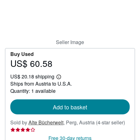
Help
CLOSE
Seller Image
Buy Used
US$ 60.58
Price
US$
US$ 20.18 shipping
60.58
Learn
Ships from Austria to U.S.A.
more
about
Quantity: 1 available
shipping
rates
Add to basket
Seller
Sold by
Alte Bücherwelt
,
Perg, Austria
(4-star seller)
rating
4
Free 30-day returns