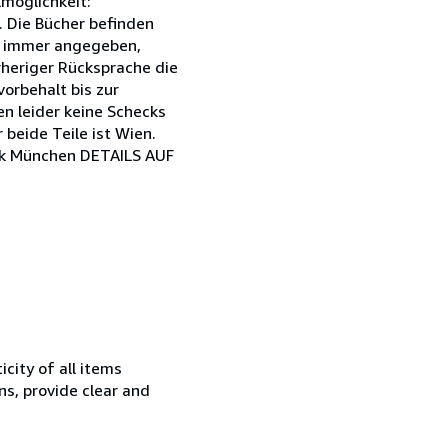
möglichkeit:
. Die Bücher befinden
ht immer angegeben,
rheriger Rücksprache die
orbehalt bis zur
n leider keine Schecks
 beide Teile ist Wien.
nk München DETAILS AUF
city of all items
ns, provide clear and