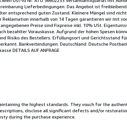
.wien Ust-Id Nr: ATU 56602233 Versandantiquariat mit Abhol
ereinbarung Lieferbedingungen: Das Angebot ist freibleibend
Alter entsprechend guten Zustand. Kleinere Mängel sind nic
er Reklamation innerhalb von 14 Tagen garantieren wir mit vo
angegebenen Preise sind Fixpreise inkl. 10% USt. Eigentumsv
nach bezahlter Vorauskasse. Aufgrund der hohen Spesen könne
d Risiko des Bestellers. Erfüllungsort und Gerichtsstand für
anerkannt. Bankverbindungen: Deutschland: Deutsche Postba
arkasse DETAILS AUF ANFRAGE
ntaining the highest standards. They vouch for the authenti
scriptions, disclose all significant defects and/or restoratio
esty during the purchase experience.