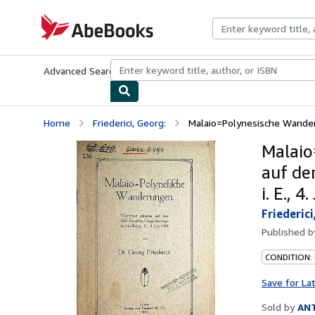
Skip to main content
AbeBooks.com
Advanced Search
Browse Collections
Rare Books
Art & Collecti
Home
Friederici, Georg:
Malaio=Polynesische Wanderu
Malaio
auf de
i. E., 4
Friederici
Published 
CONDITION:
Save for La
Sold by
ANT