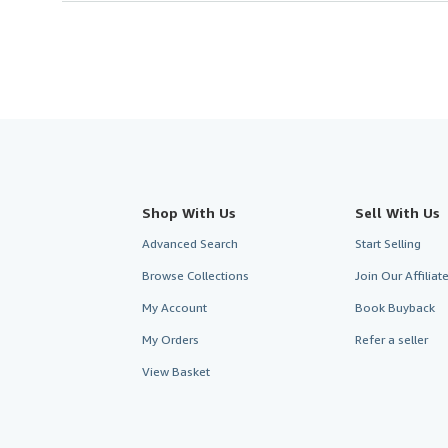
Shop With Us
Sell With Us
Advanced Search
Start Selling
Browse Collections
Join Our Affilia
My Account
Book Buyback
My Orders
Refer a seller
View Basket