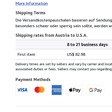
More Information
Shipping Terms
Die Versandkostenpauschalen basieren auf Sendungen
besonders schwer oder sperrig sein sollte, werden wi
Shipping rates from Austria to U.S.A.
8 to 21 business days
Order
Shipping
quantity
First item
US$ 82.98
rates
from
Delivery times are set by sellers and vary by carrier and lo
Austria
associated duties or fees. Sellers may contact you regarding
to
U.S.A.
Payment Methods