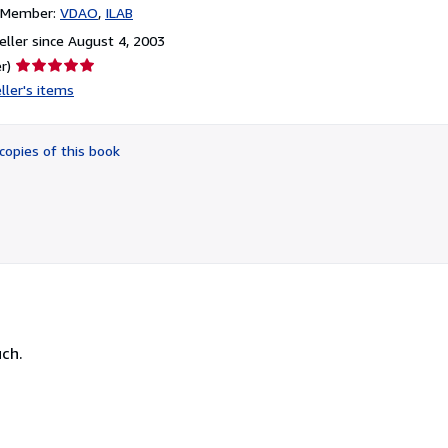
n Member:
VDAO
ILAB
ller since August 4, 2003
Seller
r)
rating
ller's items
5
out
of
copies of this book
5
stars
uch.