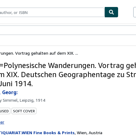
bles
Textbooks
Sellers
Start Selling
ngen. Vortrag gehalten auf dem XIX. ...
=Polynesische Wanderungen. Vortrag ge
m XIX. Deutschen Geographentage zu St
. Juni 1914.
, Georg:
by
Simmel, Leipzig, 1914
 USED
SOFT COVER
ter
IQUARIAT.WIEN Fine Books & Prints
,
Wien, Austria