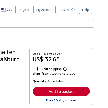
USD
Sign in
My Account
Basket
Help
Site
shopping
preferences
halten
Used -
Soft cover
raßburg
US$ 32.65
US$ 82.98 shipping
Learn
Ships from Austria to U.S.A.
more
about
Quantity:
1 available
shipping
rates
Add to basket
Free 30-day returns