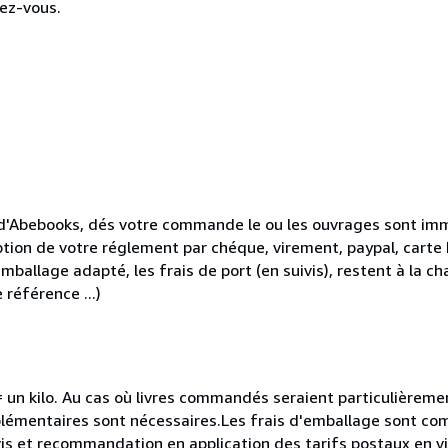
ez-vous.
r d'Abebooks, dés votre commande le ou les ouvrages sont i
ception de votre réglement par chéque, virement, paypal, carte
mballage adapté, les frais de port (en suivis), restent à la c
 référence ...)
e = un kilo. Au cas où livres commandés seraient particulièrem
lémentaires sont nécessaires.Les frais d'emballage sont com
ivis et recommandation en application des tarifs postaux en 