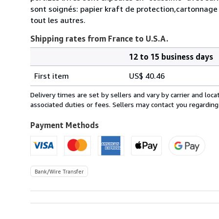
sont soignés: papier kraft de protection,cartonnage 
tout les autres.
Shipping rates from France to U.S.A.
12 to 15 business days
Order
Shipping
quantity
First item
US$ 40.46
rates
from
Delivery times are set by sellers and vary by carrier and lo
France
associated duties or fees. Sellers may contact you regarding
to
U.S.A.
Payment Methods
Bank/Wire Transfer