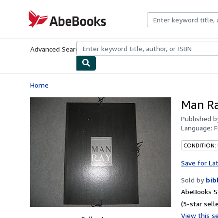
Skip to main content
AbeBooks.com
Advanced Search
Browse Collections
Rare Books
Art & Collecti
Home
Man Ra
Published 
Language:
F
CONDITION: 
Save for La
Sold by
bib
AbeBooks Se
(5-star selle
View this se