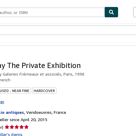
bles
Textbooks
Sellers
Start Selling
y The Private Exhibition
by
Galeries Frémeaux et associés, Paris, 1998
rench
USED - NEAR FINE
HARDCOVER
ter
lio antiques
,
Vendoeuvres, France
ller since April 20, 2015
Seller
r)
rating
ller's items