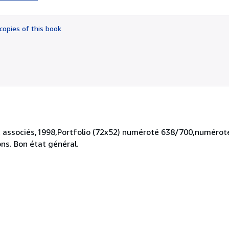
5
out
of
copies of this book
5
stars
 associés,1998,Portfolio (72x52) numéroté 638/700,numéroté 
ons. Bon état général.