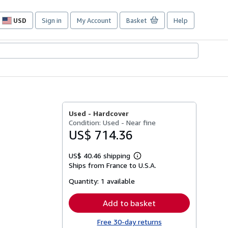
USD
Sign in
My Account
Basket
Help
Site
shopping
preferences
Used -
Hardcover
Condition: Used - Near fine
US$ 714.36
US$ 40.46 shipping
Learn
Ships from France to U.S.A.
more
about
Quantity:
1 available
shipping
rates
Add to basket
Free 30-day returns