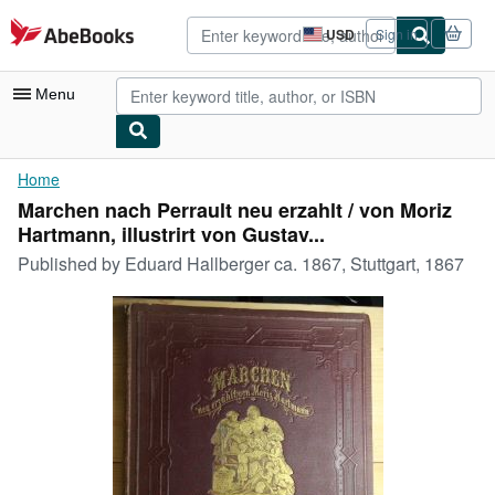
Skip to main content
AbeBooks.com
USD
Sign in
Site
shopping
preferences
Menu
My Account
Home
Marchen nach Perrault neu erzahlt / von Moriz
My Purchases
Hartmann, illustrirt von Gustav...
Advanced Search
Published by
Eduard Hallberger ca. 1867, Stuttgart, 1867
Browse Collections
Rare Books
Art & Collectibles
Textbooks
Sellers
Start Selling