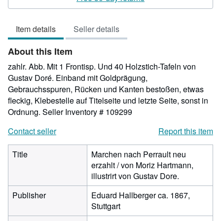
4
out
Item details
Seller details
of
5
About this Item
stars
zahlr. Abb. Mit 1 Frontisp. Und 40 Holzstich-Tafeln von
Gustav Doré. Einband mit Goldprägung,
Gebrauchsspuren, Rücken und Kanten bestoßen, etwas
fleckig, Klebestelle auf Titelseite und letzte Seite, sonst in
Ordnung.
Seller Inventory # 109299
Contact seller
Report this item
Title
Marchen nach Perrault neu
erzahlt / von Moriz Hartmann,
illustrirt von Gustav Dore.
Publisher
Eduard Hallberger ca. 1867,
Stuttgart