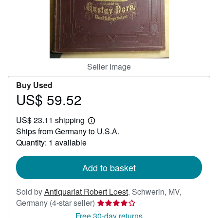
Help
CLOSE
Seller Image
Buy Used
US$ 59.52
Price
US$
US$ 23.11 shipping
59.52
Learn
Ships from Germany to U.S.A.
more
about
Quantity: 1 available
shipping
rates
Add to basket
Sold by
Antiquariat Robert Loest
,
Schwerin, MV,
Seller
Germany
(4-star seller)
rating
Free 30-day returns