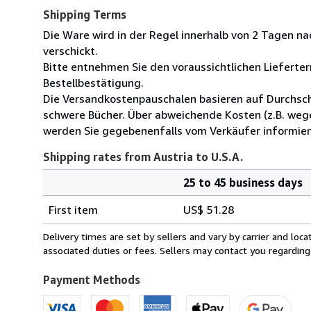
Shipping Terms
Die Ware wird in der Regel innerhalb von 2 Tagen n
verschickt.
Bitte entnehmen Sie den voraussichtlichen Lieferter
Bestellbestätigung.
Die Versandkostenpauschalen basieren auf Durchsch
schwere Bücher. Über abweichende Kosten (z.B. weg
werden Sie gegebenenfalls vom Verkäufer informier
Shipping rates from Austria to U.S.A.
25 to 45 business days
Order
Shipping
quantity
First item
US$ 51.28
rates
from
Delivery times are set by sellers and vary by carrier and lo
Austria
associated duties or fees. Sellers may contact you regarding
to
U.S.A.
Payment Methods