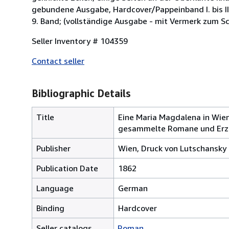
gebundene Ausgabe, Hardcover/Pappeinband I. bis II
9. Band; (vollständige Ausgabe - mit Vermerk zum Sch
Seller Inventory # 104359
Contact seller
Bibliographic Details
Title
Eine Maria Magdalena in Wien: 
gesammelte Romane und Erzäh
Publisher
Wien, Druck von Lutschansky 
Publication Date
1862
Language
German
Binding
Hardcover
Seller catalogs
Roman