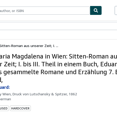
bles
Textbooks
Sellers
Start Selling
itten-Roman aus unserer Zeit; I. ...
aria Magdalena in Wien: Sitten-Roman a
 Zeit; I. bis III. Theil in einem Buch, Edua
's gesammelte Romane und Erzählung 7. 
d,
uard:
by
Wien, Druck von Lutschansky & Spitzer, 1862
German
 USED
HARDCOVER