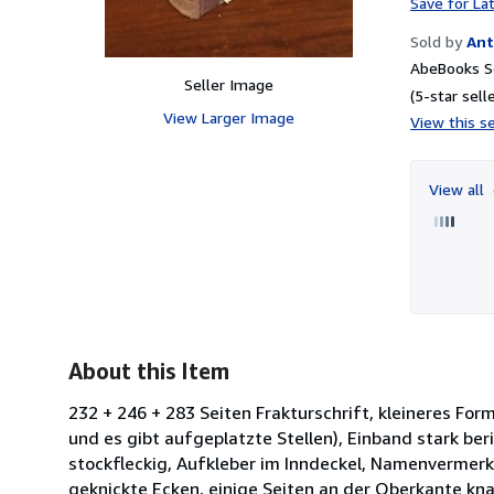
Save for La
Sold by
Ant
AbeBooks Se
Seller Image
(5-star selle
View Larger Image
View this se
View all
About this Item
232 + 246 + 283 Seiten Frakturschrift, kleineres Fo
und es gibt aufgeplatzte Stellen), Einband stark ber
stockfleckig, Aufkleber im Inndeckel, Namenvermerk u
geknickte Ecken, einige Seiten an der Oberkante kn