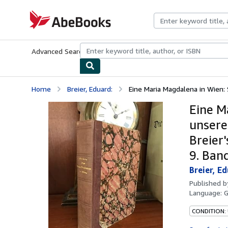
Skip to main content
AbeBooks.com
Advanced Search
Browse Collections
Rare Books
Art & Collecti
Home
Breier, Eduard:
Eine Maria Magdalena in Wien: S
Eine M
unserer
Breier
9. Ban
Breier, Ed
Published 
Language:
CONDITION: