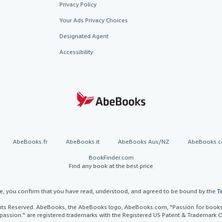
Privacy Policy
Your Ads Privacy Choices
Designated Agent
Accessibility
AbeBooks.fr
AbeBooks.it
AbeBooks Aus/NZ
AbeBooks.c
BookFinder.com
Find any book at the best price
te, you confirm that you have read, understood, and agreed to be bound by the
T
ghts Reserved. AbeBooks, the AbeBooks logo, AbeBooks.com, "Passion for books.
passion." are registered trademarks with the Registered US Patent & Trademark O