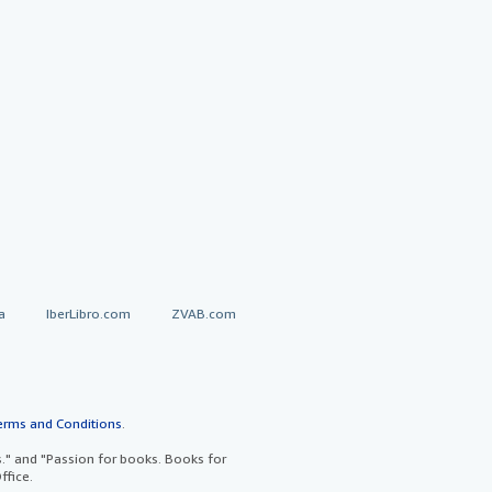
a
IberLibro.com
ZVAB.com
erms and Conditions
.
" and "Passion for books. Books for
ffice.