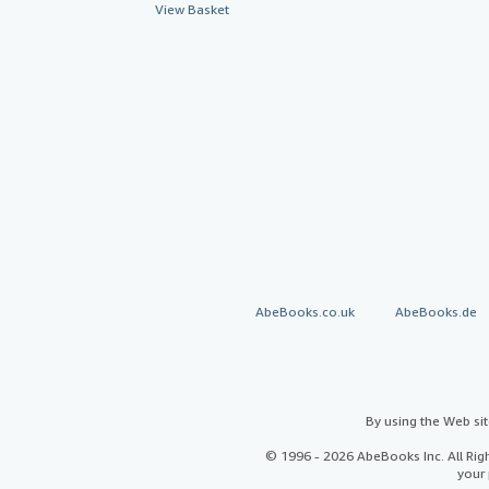
View Basket
AbeBooks.co.uk
AbeBooks.de
By using the Web si
© 1996 - 2026 AbeBooks Inc. All Ri
your 