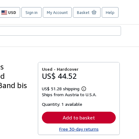
USD
Sign in
My Account
Basket
Help
Site
shopping
preferences
us
Used -
Hardcover
rd
US$ 44.52
Band bis
US$ 51.28 shipping
Learn
Ships from Austria to U.S.A.
more
about
Quantity:
1 available
shipping
rates
Add to basket
Free 30-day returns