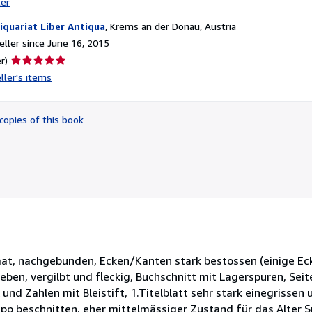
ter
iquariat Liber Antiqua
,
Krems an der Donau, Austria
ller since June 16, 2015
Seller
r)
rating
ller's items
5
out
of
copies of this book
5
stars
rmat, nachgebunden, Ecken/Kanten stark bestossen (einige Ec
ieben, vergilbt und fleckig, Buchschnitt mit Lagerspuren, Sei
nd Zahlen mit Bleistift, 1.Titelblatt sehr stark einegrissen u
app beschnitten, eher mittelmässiger Zustand für das Alter 