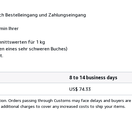
ach Bestelleingang und Zahlungseingang
min Ihrer
nittswerten für 1 kg
en eines sehr schweren Buches)
t.
8 to 14 business days
US$ 74.33
cation. Orders passing through Customs may face delays and buyers are
 additional charges to cover any increased costs to ship your items.