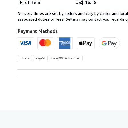
First item
US$ 16.18
rates
from
Delivery times are set by sellers and vary by carrier and lo
France
associated duties or fees. Sellers may contact you regarding
to
U.S.A.
Payment Methods
Check
PayPal
Bank/Wire Transfer