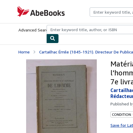
Skip to main content
AbeBooks.com
Advanced Search
Browse Collections
Rare Books
Art & Collecti
Home
Cartailhac Émile (1845-1921). Directeur De Publica
Matéria
l'homm
7e livr
Cartailha
Rédacteur
Published 
CONDITION: 
Save for La