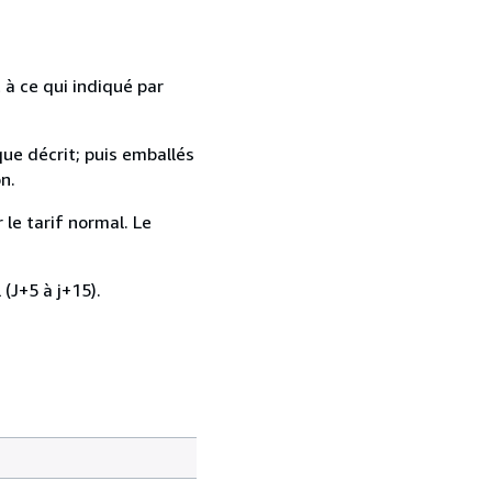
 à ce qui indiqué par
que décrit; puis emballés
n.
 le tarif normal. Le
 (J+5 à j+15).