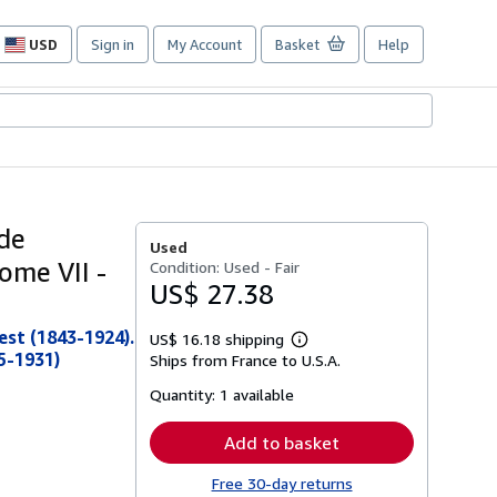
USD
Sign in
My Account
Basket
Help
Site
shopping
preferences
 de
Used
ome VII -
Condition: Used - Fair
US$ 27.38
est (1843-1924).
US$ 16.18 shipping
Learn
5-1931)
Ships from France to U.S.A.
more
about
Quantity:
1 available
shipping
rates
Add to basket
Free 30-day returns