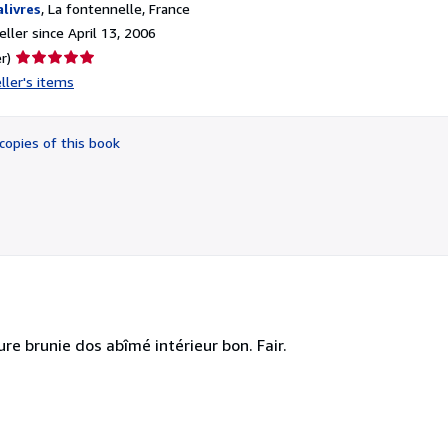
alivres
,
La fontennelle, France
ller since April 13, 2006
Seller
r)
rating
ller's items
5
out
of
copies of this book
5
stars
ure brunie dos abîmé intérieur bon. Fair.