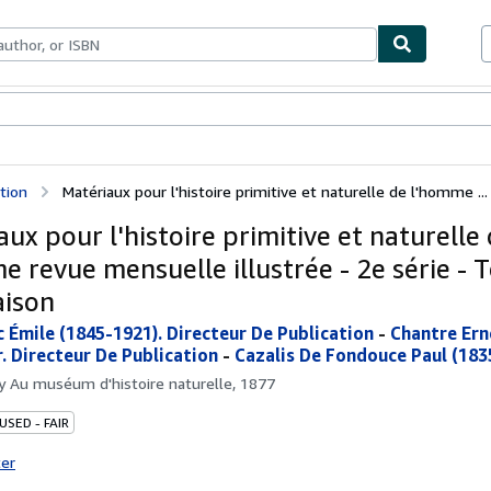
bles
Textbooks
Sellers
Start Selling
tion
Matériaux pour l'histoire primitive et naturelle de l'homme ...
ux pour l'histoire primitive et naturelle
e revue mensuelle illustrée - 2e série - T
aison
c Émile (1845-1921). Directeur De Publication
-
Chantre Ern
. Directeur De Publication
-
Cazalis De Fondouce Paul (183
by
Au muséum d'histoire naturelle, 1877
USED - FAIR
ter