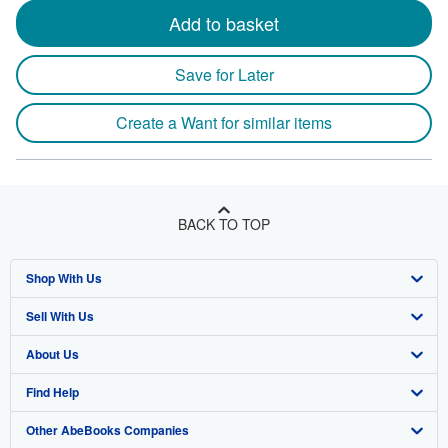
Add to basket
Save for Later
Create a Want for similar items
BACK TO TOP
Shop With Us
Sell With Us
Advanced Search
About Us
Browse Collections
Start Selling
Find Help
My Account
Join Our Affiliate Program
About AbeBooks
Other AbeBooks Companies
My Orders
Book Buyback
Media
Help