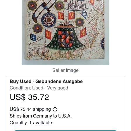
Help
CLOSE
Seller Image
Buy Used -
Gebundene Ausgabe
Condition: Used - Very good
US$ 35.72
Price
US$
US$ 75.44 shipping
35.72
Learn
Ships from Germany to U.S.A.
more
about
Quantity: 1 available
shipping
rates