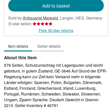
Add to basket
Sold by
Antiquariat Maiwald
,
Langen, HES, Germany
Seller
(5-star seller)
rating
Free 30-day returns
5
out
Item details
Seller details
of
5
About this Item
stars
579 Seiten, Schutzumschlag mit Lagerspuren und leicht
gebräunt, in gutem Zustand, GE-3646 Auf Grund der EPR-
Regelung kann zur Zeit kein Versand mehr in folgende
Länder erfolgen: Spanien, Polen, Bulgarien, Dänemark,
Estland, Finnland, Griechenland, Irland, Luxemburg,
Portugal, Rumänien, Schweden, Slowakei, Slowenien,
Ungarn, Zypern Sprache: Deutsch Gewicht in Gramm:
2210.
Seller Inventory # 46791