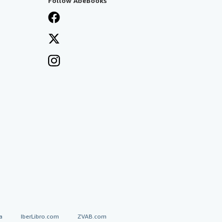
Follow AbeBooks
a
IberLibro.com
ZVAB.com