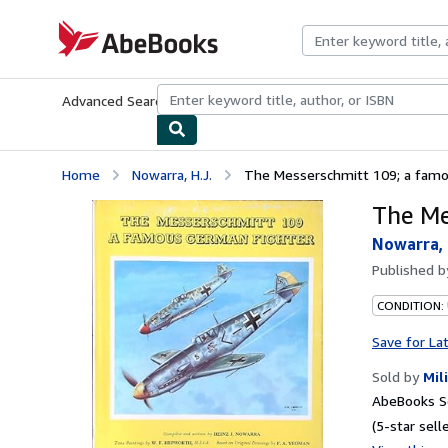
Skip to main content
AbeBooks.com
Advanced Search
Browse Collections
Rare Books
Art & Collecti
Home
Nowarra, H.J.
The Messerschmitt 109; a famo
The Me
Nowarra, 
Published 
CONDITION:
Save for La
Sold by
Mil
AbeBooks Se
(5-star selle