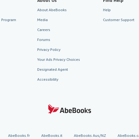
About Us
Find Help
About AbeBooks
Help
te Program
Media
Customer Support
Careers
Forums
Privacy Policy
Your Ads Privacy Choices
Designated Agent
Accessibility
AbeBooks.fr
AbeBooks.it
AbeBooks Aus/NZ
AbeBooks.c