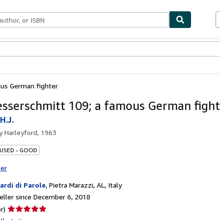
bles
Textbooks
Sellers
Start Selling
us German fighter
sserschmitt 109; a famous German fight
H.J.
by
Harleyford, 1963
 USED - GOOD
ter
iardi di Parole
,
Pietra Marazzi, AL, Italy
ller since December 6, 2018
Seller
r)
rating