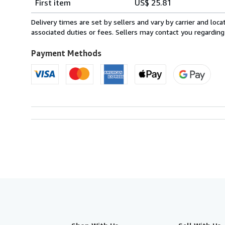
First item
US$ 25.81
rates
from
Delivery times are set by sellers and vary by carrier and lo
Italy
associated duties or fees. Sellers may contact you regarding
to
U.S.A.
Payment Methods