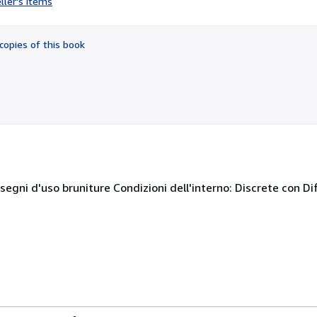
ller's items
5
out
of
copies of this book
5
stars
 segni d'uso bruniture Condizioni dell'interno: Discrete con Dif