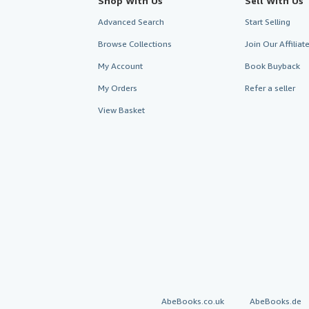
Shop With Us
Sell With Us
Advanced Search
Start Selling
Browse Collections
Join Our Affilia
My Account
Book Buyback
My Orders
Refer a seller
View Basket
AbeBooks.co.uk
AbeBooks.de