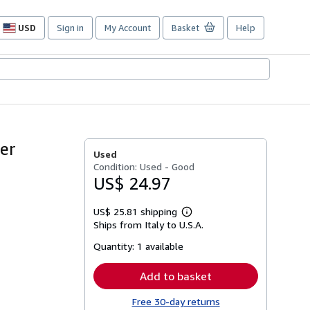
USD
Sign in
My Account
Basket
Help
Site
shopping
preferences
er
Used
Condition: Used - Good
US$ 24.97
US$ 25.81 shipping
Learn
Ships from Italy to U.S.A.
more
about
Quantity:
1 available
shipping
rates
Add to basket
Free 30-day returns