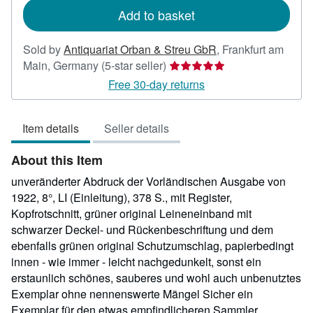
Add to basket
Sold by
Antiquariat Orban & Streu GbR
,
Frankfurt am
Seller
Main, Germany
(5-star seller)
rating
Free 30-day returns
5
out
Item details
Seller details
of
5
About this Item
stars
unveränderter Abdruck der Vorländischen Ausgabe von
1922, 8°, LI (Einleitung), 378 S., mit Register,
Kopfrotschnitt, grüner original Leineneinband mit
schwarzer Deckel- und Rückenbeschriftung und dem
ebenfalls grünen original Schutzumschlag, papierbedingt
innen - wie immer - leicht nachgedunkelt, sonst ein
erstaunlich schönes, sauberes und wohl auch unbenutztes
Exemplar ohne nennenswerte Mängel Sicher ein
Exemplar für den etwas empfindlicheren Sammler.