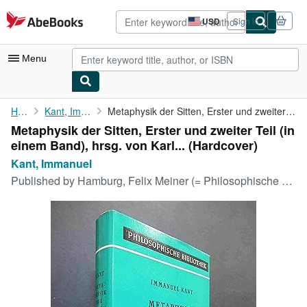
Skip to main content
AbeBooks.com
USD
Sign in
Site
shopping
preferences
Menu
My Account
Home
Kant, Immanuel
Metaphysik der Sitten, Erster und zweiter Teil (in einem Band), ...
Metaphysik der Sitten, Erster und zweiter Teil (in
My Purchases
einem Band), hrsg. von Karl... (Hardcover)
Advanced Search
Kant, Immanuel
Published by
Hamburg, Felix Meiner (= Philosophische Bibliothek - hier: Der Philosophischen Bibliothek Band 45) 1959, 1959
Browse Collections
Rare Books
Art & Collectibles
Textbooks
Sellers
Start Selling