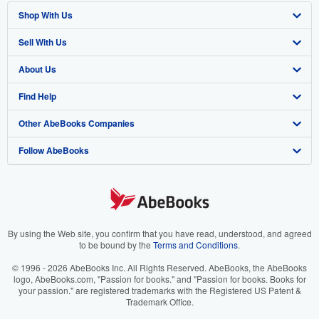
Shop With Us
Sell With Us
Advanced Search
About Us
Browse Collections
Start Selling
Find Help
My Account
Join Our Affiliate Program
About AbeBooks
Other AbeBooks Companies
My Orders
Book Buyback
Media
Help
Follow AbeBooks
View Basket
Refer a seller
Careers
Customer Support
AbeBooks.co.uk
Forums
AbeBooks.de
Privacy Policy
AbeBooks.fr
Your Ads Privacy Choices
AbeBooks.it
By using the Web site, you confirm that you have read, understood, and agreed
to be bound by the
Terms and Conditions
.
Designated Agent
AbeBooks Aus/NZ
© 1996 - 2026 AbeBooks Inc. All Rights Reserved. AbeBooks, the AbeBooks
logo, AbeBooks.com, "Passion for books." and "Passion for books. Books for
Accessibility
AbeBooks.ca
your passion." are registered trademarks with the Registered US Patent &
Trademark Office.
IberLibro.com