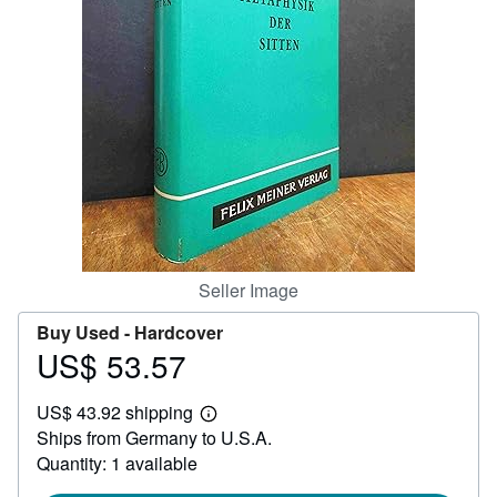
Help
CLOSE
Seller Image
Buy Used -
Hardcover
US$ 53.57
Price
US$
US$ 43.92 shipping
53.57
Learn
Ships from Germany to U.S.A.
more
about
Quantity: 1 available
shipping
rates