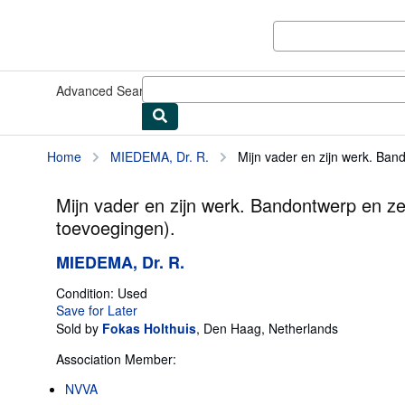
Skip to main content
AbeBooks.com
Advanced Search
Browse Collections
Rare Books
Art & Collect
Home
MIEDEMA, Dr. R.
Mijn vader en zijn werk. Band
Mijn vader en zijn werk. Bandontwerp en z
toevoegingen).
MIEDEMA, Dr. R.
Condition: Used
Save for Later
Sold by
Fokas Holthuis
,
Den Haag, Netherlands
Association Member:
NVVA