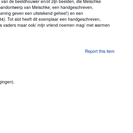
s van de beeldhouwer en/of zijn beelden, die Meischke
rd bandontwerp van Meischke; een handgeschreven,
kening geven een uitstekend geheel') en een
). Tot slot heeft dit exemplaar een handgeschreven,
ijns vaders maar ook/ mijn vriend noemen mag/ met warmen
Report this item
gingen).