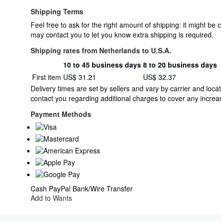
Shipping Terms
Feel free to ask for the right amount of shipping: it might b
may contact you to let you know extra shipping is required.
Shipping rates from Netherlands to U.S.A.
10 to 45 business days
8 to 20 business days
Order
Shipping
First item
US$ 31.21
US$ 32.37
quantity
rates
Delivery times are set by sellers and vary by carrier and lo
from
contact you regarding additional charges to cover any increas
Netherlands
to
Payment Methods
U.S.A.
Cash
PayPal
Bank/Wire Transfer
Add to Wants