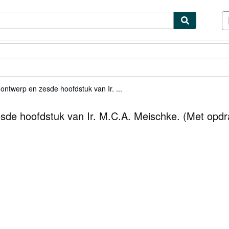
ibles
Textbooks
Sellers
Start Selling
ontwerp en zesde hoofdstuk van Ir. ...
esde hoofdstuk van Ir. M.C.A. Meischke. (Met opd