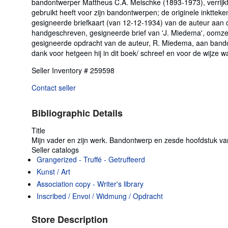
bandontwerper Mattheus C.A. Meischke (1893-1973), verrijkt 
gebruikt heeft voor zijn bandontwerpen; de originele inktt
gesigneerde briefkaart (van 12-12-1934) van de auteur aan 
handgeschreven, gesigneerde brief van 'J. Miedema', oomze
gesigneerde opdracht van de auteur, R. Miedema, aan bando
dank voor hetgeen hij in dit boek/ schreef en voor de wijze wa
Seller Inventory # 259598
Contact seller
Bibliographic Details
Title
Mijn vader en zijn werk. Bandontwerp en zesde hoofdstuk va
Seller catalogs
Grangerized - Truffé - Getruffeerd
Kunst / Art
Association copy - Writer's library
Inscribed / Envoi / Widmung / Opdracht
Store Description