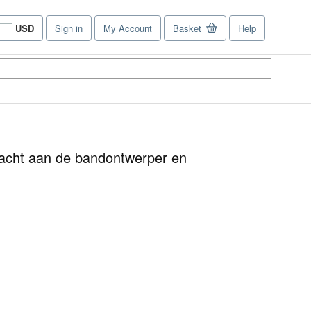
USD
Sign in
My Account
Basket
Help
Site
shopping
preferences
racht aan de bandontwerper en