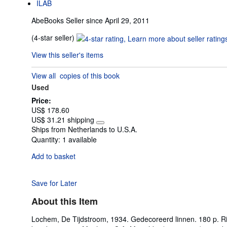
ILAB
AbeBooks Seller since April 29, 2011
Seller
(4-star seller)
rating
View this seller's items
4
out
View all
copies of this book
of
Used
5
stars
Price:
US$ 178.60
US$ 31.21 shipping
Learn
Ships from Netherlands to U.S.A.
more
Quantity:
1 available
about
shipping
Add to basket
rates
Save for Later
About this Item
Lochem, De Tijdstroom, 1934. Gedecoreerd linnen. 180 p. Ri