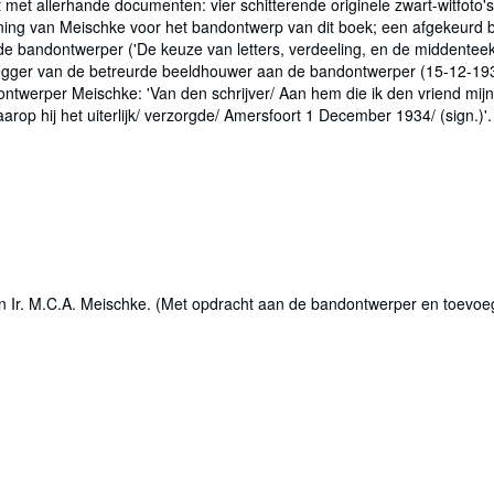
met allerhande documenten: vier schitterende originele zwart-witfoto'
ekening van Meischke voor het bandontwerp van dit boek; een afgekeu
de bandontwerper ('De keuze van letters, verdeeling, en de middentee
gger van de betreurde beeldhouwer aan de bandontwerper (15-12-1934
ntwerper Meischke: 'Van den schrijver/ Aan hem die ik den vriend m
arop hij het uiterlijk/ verzorgde/ Amersfoort 1 December 1934/ (sign.)'.
n Ir. M.C.A. Meischke. (Met opdracht aan de bandontwerper en toevoe