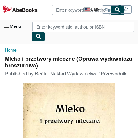
Skip to main content
AbeBooks.com
USD
Sign in
Site
shopping
preferences
Menu
My Account
Home
Mleko i przetwory mleczne (Oprawa wydawnicza
My Purchases
broszurowa)
Advanced Search
Published by
Berlin: Naklad Wydawnictwa "Przewodnika Zdrowia", [1913]
Browse Collections
Rare Books
Art & Collectibles
Textbooks
Sellers
Start Selling