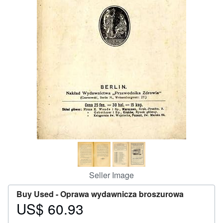
Help
CLOSE
Seller Image
Buy Used -
Oprawa wydawnicza broszurowa
US$ 60.93
Price
US$