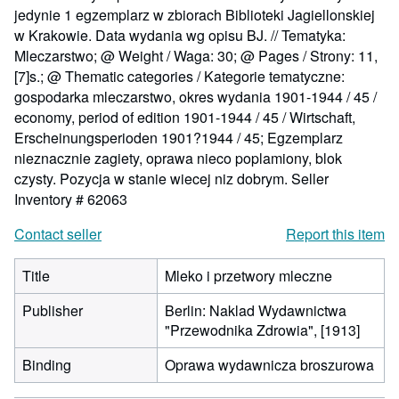
jedynie 1 egzemplarz w zbiorach Biblioteki Jagiellonskiej
w Krakowie. Data wydania wg opisu BJ. // Tematyka:
Mleczarstwo; @ Weight / Waga: 30; @ Pages / Strony: 11,
[7]s.; @ Thematic categories / Kategorie tematyczne:
gospodarka mleczarstwo, okres wydania 1901-1944 / 45 /
economy, period of edition 1901-1944 / 45 / Wirtschaft,
Erscheinungsperioden 1901?1944 / 45; Egzemplarz
nieznacznie zagiety, oprawa nieco poplamiony, blok
czysty. Pozycja w stanie wiecej niz dobrym.
Seller
Inventory # 62063
Contact seller
Report this item
Title
Mleko i przetwory mleczne
Publisher
Berlin: Naklad Wydawnictwa
"Przewodnika Zdrowia", [1913]
Binding
Oprawa wydawnicza broszurowa