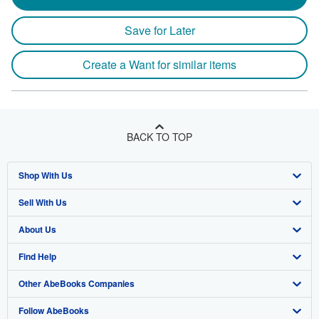
Save for Later
Create a Want for similar items
BACK TO TOP
Shop With Us
Sell With Us
Advanced Search
About Us
Browse Collections
Start Selling
Find Help
My Account
Join Our Affiliate Program
About AbeBooks
Other AbeBooks Companies
My Orders
Book Buyback
Media
Help
Follow AbeBooks
View Basket
Refer a seller
Careers
Customer Support
AbeBooks.co.uk