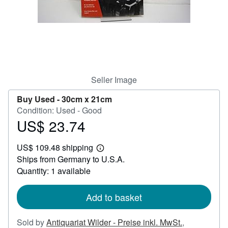
Help
CLOSE
Seller Image
Buy Used -
30cm x 21cm
Condition: Used - Good
US$ 23.74
Price
US$
US$ 109.48 shipping
23.74
Learn
Ships from Germany to U.S.A.
more
about
Quantity: 1 available
shipping
rates
Add to basket
Sold by
Antiquariat Wilder - Preise inkl. MwSt.
,