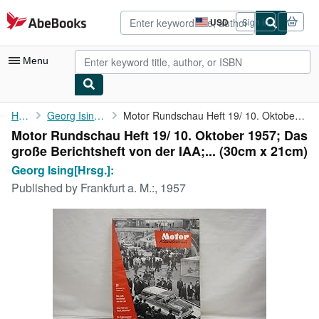
Skip to main content
AbeBooks.com
USD
Sign in
Site
shopping
preferences
Menu
My Account
Home
Georg Ising[Hrsg.]:
Motor Rundschau Heft 19/ 10. Oktober 1957; Das große ...
Motor Rundschau Heft 19/ 10. Oktober 1957; Das
My Purchases
große Berichtsheft von der IAA;... (30cm x 21cm)
Advanced Search
Georg Ising[Hrsg.]:
Published by
Frankfurt a. M.:, 1957
Browse Collections
Rare Books
Art & Collectibles
Textbooks
Sellers
Start Selling