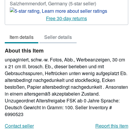
Seller
Salzhemmendorf, Germany
(5-star seller)
rating
5
Free 30-day returns
out
of
Item details
Seller details
5
stars
About this Item
unpaginiert, schw.-w. Fotos, Abb., Werbeanzeigen, 30 cm
x 21 cm ill. brosch. Eb., dieser berieben und mit
Gebrauchsspuren, Heftrücken unten wenig aufgeplatzt Eb.
altersbedingt nachgedunkelt und stockfleckig, Ecken
bestoßen, Papier altersbedingt nachgedunkelt . Ansonsten
in einem altersgemäß akzeptabelen Zustand.
Unzugeordnet Altersfreigabe FSK ab 0 Jahre Sprache:
Deutsch Gewicht in Gramm: 100.
Seller Inventory #
6990523
Contact seller
Report this item