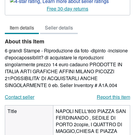
rating
4
Free 30-day returns
out
of
Item details
Seller details
5
stars
About this Item
6 grandi Stampe - Riproduzione da foto -dipinto -incisione
d'epocapossibilit? di acquistare le riproduzioni
singolarmente prezzo 14 euro cadauno PRODOTTE IN
ITALIA ARTI GRAFICHE AFFINI MILANO PICOZZI
21POSSIBILITA' DI ACQUISTARLI ANCHE
SINGOLARMENTE 0 eb.
Seller Inventory # A1A.004
Contact seller
Report this item
Title
NAPOLI NELL'800 PIAZZA SAN
FERDINANDO , SEDILE DI
PORTO 2copie, I QUATTRO DI
MAGGIO,CHIESA E PIAZZA