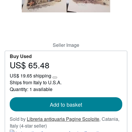
Start Selling
Help
CLOSE
Seller Image
Buy Used
US$ 65.48
Price
US$
US$ 19.65 shipping
65.48
Learn
Ships from Italy to U.S.A.
more
Quantity: 1 available
about
shipping
rates
Add to basket
Sold by
Libreria antiquaria Pagine Scolpite
,
Catania,
Seller
Italy
(4-star seller)