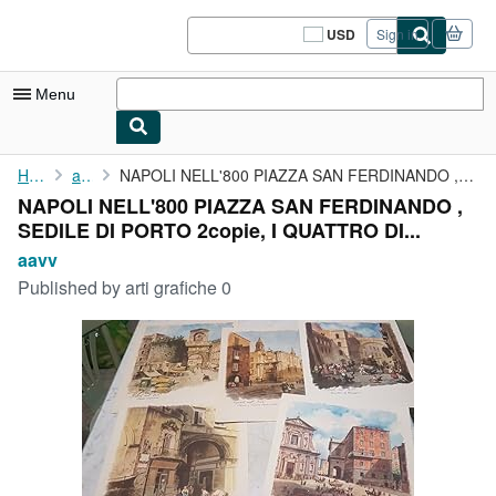
Skip to main content
AbeBooks.com
USD
Sign in
Site
shopping
preferences
Menu
My Account
Home
aavv
NAPOLI NELL'800 PIAZZA SAN FERDINANDO , SEDILE DI PORTO 2copie, ...
NAPOLI NELL'800 PIAZZA SAN FERDINANDO ,
My Purchases
SEDILE DI PORTO 2copie, I QUATTRO DI...
Sign Off
aavv
Published by
arti grafiche 0
Advanced Search
Browse Collections
Rare Books
Art & Collectibles
Textbooks
Sellers