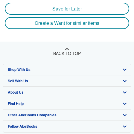
Save for Later
Create a Want for similar items
BACK TO TOP
Shop With Us
Sell With Us
Advanced Search
About Us
Browse Collections
Start Selling
Find Help
My Account
Join Our Affiliate Program
About AbeBooks
Other AbeBooks Companies
My Orders
Book Buyback
Media
Help
Follow AbeBooks
View Basket
Refer a seller
Careers
Customer Support
AbeBooks.co.uk