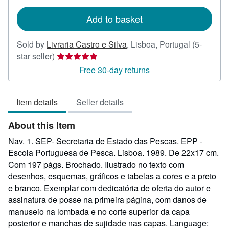
rates
Add to basket
Sold by
Livraria Castro e Silva
,
Lisboa, Portugal
(5-
Seller
star seller)
rating
Free 30-day returns
5
out
Item details
Seller details
of
5
About this Item
stars
Nav. 1. SEP- Secretaria de Estado das Pescas. EPP -
Escola Portuguesa de Pesca. Lisboa. 1989. De 22x17 cm.
Com 197 págs. Brochado. Ilustrado no texto com
desenhos, esquemas, gráficos e tabelas a cores e a preto
e branco. Exemplar com dedicatória de oferta do autor e
assinatura de posse na primeira página, com danos de
manuseio na lombada e no corte superior da capa
posterior e manchas de sujidade nas capas. Language: