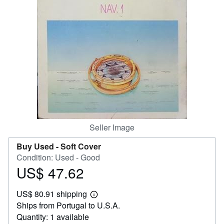
Help
CLOSE
Seller Image
Buy Used -
Soft Cover
Condition: Used - Good
US$ 47.62
Price
US$
US$ 80.91 shipping
47.62
Learn
Ships from Portugal to U.S.A.
more
about
Quantity: 1 available
shipping