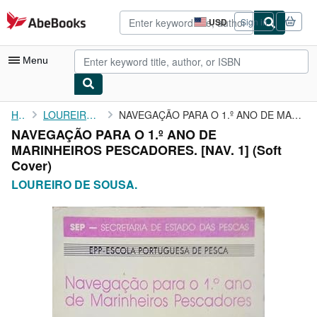
Skip to main content
AbeBooks.com
USD
Sign in
Site
shopping
preferences
Menu
My Account
Home
LOUREIRO DE SOUSA.
NAVEGAÇÃO PARA O 1.º ANO DE MARINHEIROS PESCADORES. [NAV. 1]
NAVEGAÇÃO PARA O 1.º ANO DE
My Purchases
MARINHEIROS PESCADORES. [NAV. 1] (Soft
Advanced Search
Cover)
LOUREIRO DE SOUSA.
Browse Collections
Rare Books
Art & Collectibles
Textbooks
Sellers
Start Selling