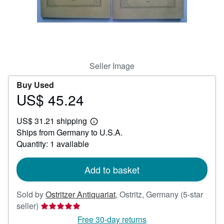
Help
CLOSE
Seller Image
Buy Used
US$ 45.24
Price
US$
US$ 31.21 shipping
45.24
Learn
Ships from Germany to U.S.A.
more
about
Quantity: 1 available
shipping
rates
Add to basket
Sold by
Ostritzer Antiquariat
,
Ostritz, Germany
(5-star
Seller
seller)
rating
Free 30-day returns