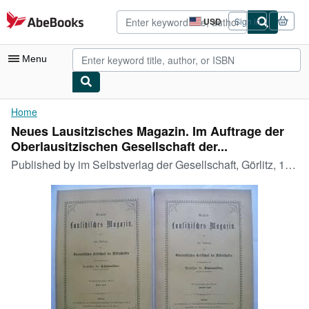
Skip to main content
AbeBooks.com
USD
Sign in
Site
shopping
preferences
Menu
My Account
Home
Neues Lausitzisches Magazin. Im Auftrage der
My Purchases
Oberlausitzischen Gesellschaft der...
Advanced Search
Published by
im Selbstverlag der Gesellschaft, Görlitz, 1887
Browse Collections
Rare Books
Art & Collectibles
Textbooks
Sellers
Start Selling