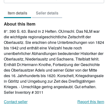
5
out
Item details
Seller details
of
5
About this Item
stars
8°. 390 S. 63. Band in 2 Heften. OUmschl. Das NLM war
die wichtigste regionalgeschichtliche Zeitschrift der
Oberlausitz. Sie erschien ohne Unterbrechungen von 1824
bis 1942 und enthält eine Vielzahl heute noch
unentbehrlicher Abhandlungen bedeutender Historiker der
Oberlausitz, Niederlausitz und Sachsens. Titelblatt fehlt.
Enthält Dr.Hermann Knothe, Fortsetzung der Geschichte
des Oberlausitzer Adels und seiner Güter von der Mitte
des 16. Jahrhunderts bis 1620. Korschelt, Kriegsdrangsale
in Görlitz und Umgebung zur Zeit des Dreißigjährigen
Krieges. - Umschläge gering angestaubt. Gut erhalten.
Seller Inventory # 3011
Contact seller
Report this item