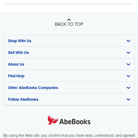
BACK TO TOP
Shop With Us
Sell With Us
Advanced Search
About Us
Browse Collections
Start Selling
Find Help
My Account
Join Our Affiliate Program
About AbeBooks
Other AbeBooks Companies
My Orders
Book Buyback
Media
Help
Follow AbeBooks
View Basket
Refer a seller
Careers
Customer Support
AbeBooks.co.uk
Forums
AbeBooks.de
Privacy Policy
AbeBooks.fr
Your Ads Privacy Choices
AbeBooks.it
By using the Web site, you confirm that you have read, understood, and agreed