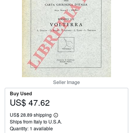
Help
CLOSE
Seller Image
Buy Used
US$ 47.62
Price
US$
US$ 28.89 shipping
47.62
Learn
Ships from Italy to U.S.A.
more
about
Quantity: 1 available
shipping