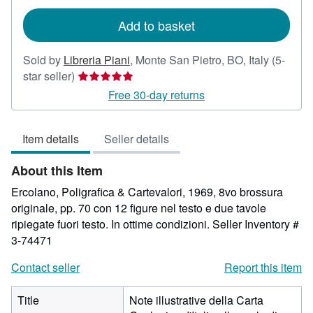
rates
Add to basket
Sold by
Libreria Piani
,
Monte San Pietro, BO, Italy
(5-
Seller
star seller)
rating
Free 30-day returns
5
out
Item details
Seller details
of
5
About this Item
stars
Ercolano, Poligrafica & Cartevalori, 1969, 8vo brossura
originale, pp. 70 con 12 figure nel testo e due tavole
ripiegate fuori testo. In ottime condizioni.
Seller Inventory #
3-74471
Contact seller
Report this item
Title
Note illustrative della Carta