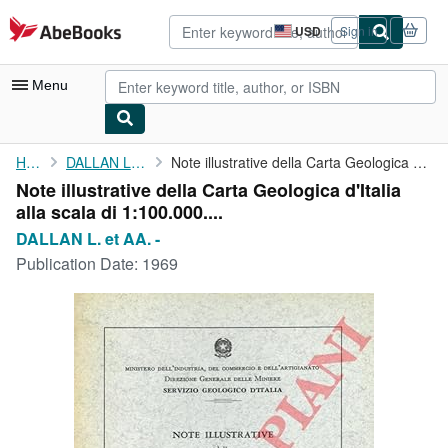
Skip to main content
AbeBooks.com
USD
Sign in
Site
shopping
preferences
Menu
My Account
Home
DALLAN L. et AA. -
Note illustrative della Carta Geologica d'Italia alla scala di 1...
Note illustrative della Carta Geologica d'Italia
My Purchases
alla scala di 1:100.000....
Advanced Search
DALLAN L. et AA. -
Publication Date:
1969
Browse Collections
Rare Books
Art & Collectibles
Textbooks
Sellers
Start Selling