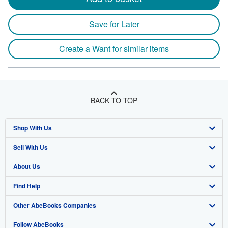
Save for Later
Create a Want for similar items
BACK TO TOP
Shop With Us
Sell With Us
Advanced Search
About Us
Browse Collections
Start Selling
Find Help
My Account
Join Our Affiliate Program
About AbeBooks
Other AbeBooks Companies
My Orders
Book Buyback
Media
Help
Follow AbeBooks
View Basket
Refer a seller
Careers
Customer Support
AbeBooks.co.uk