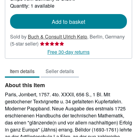
about
Quantity: 1 available
shipping
rates
Add to basket
Sold by
Buch & Consult Ulrich Keip
,
Berlin, Germany
Seller
(5-star seller)
rating
Free 30-day returns
5
out
Item details
Seller details
of
5
About this Item
stars
Paris, Jombert, 1757. 4to. XXXII, 656 S., 1 Bl. Mit
gestochener Textvignette u. 34 gefalteten Kupfertafeln.
Moderner Pappband. Neue Ausgabe des erstmals 1725
erschienenen Handbuchs der technischen Mathematik,
das einen "glänzende(n und vor allem nachhaltigen) Erfolg
in ganz Europa" (Jähns) errang. Bélidor (1693-1761) lehrte
an der Artillerieschule La Fère, an der nun zahlreiche