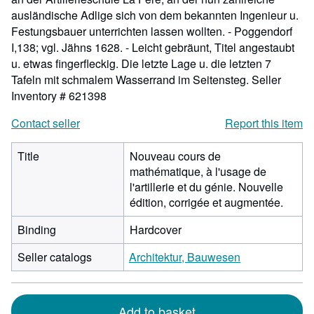
ausländische Adlige sich von dem bekannten Ingenieur u.
Festungsbauer unterrichten lassen wollten. - Poggendorf
I,138; vgl. Jähns 1628. - Leicht gebräunt, Titel angestaubt
u. etwas fingerfleckig. Die letzte Lage u. die letzten 7
Tafeln mit schmalem Wasserrand im Seitensteg.
Seller
Inventory # 621398
Contact seller
Report this item
Title
Nouveau cours de
mathématique, à l'usage de
l'artillerie et du génie. Nouvelle
édition, corrigée et augmentée.
Binding
Hardcover
Seller catalogs
Architektur, Bauwesen
Add to basket