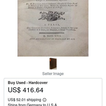
Help
CLOSE
Seller Image
Buy Used -
Hardcover
US$ 416.64
Price
US$
US$ 52.01 shipping
416.64
Learn
Ships from Germany to U.S.A.
more