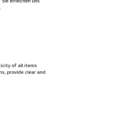
 Sie erreichen uns
.
city of all items
ns, provide clear and