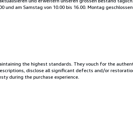
aktualisieren und erweitern unseren grossen Bestand täglich.
8.00 und am Samstag von 10.00 bis 16.00. Montag geschlossen
ntaining the highest standards. They vouch for the authenti
scriptions, disclose all significant defects and/or restoratio
esty during the purchase experience.