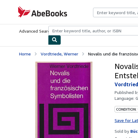
Skip to main content
AbeBooks.com
Advanced Search
Browse Collections
Rare Books
Art & Collecti
Home
Vordtriede, Werner
Novalis und die französis
Novali
Entste
Vordtried
Published 
Language:
CONDITION:
Save for La
Sold by
Büc