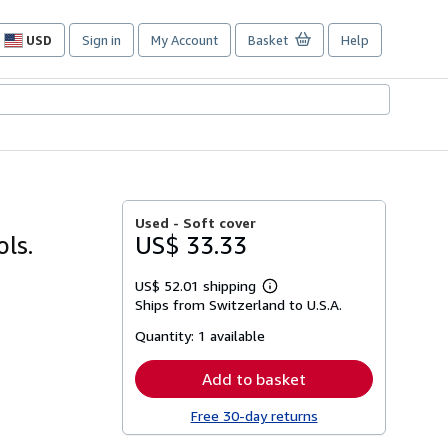
USD
Sign in
My Account
Basket
Help
Site
shopping
preferences
Used -
Soft cover
ls.
US$ 33.33
US$ 52.01 shipping
Learn
Ships from Switzerland to U.S.A.
more
about
Quantity:
1 available
shipping
rates
Add to basket
Free 30-day returns