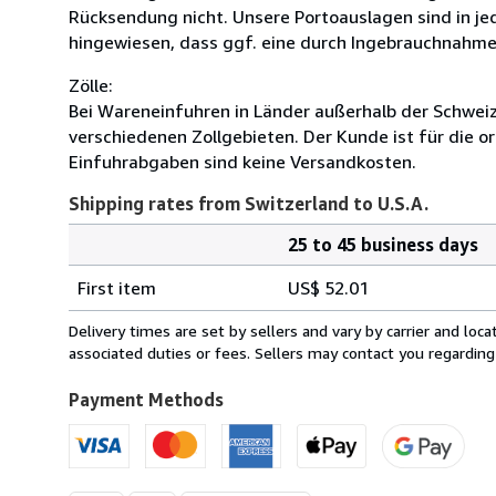
Rücksendung nicht. Unsere Portoauslagen sind in je
hingewiesen, dass ggf. eine durch Ingebrauchnahm
Zölle:
Bei Wareneinfuhren in Länder außerhalb der Schweiz 
verschiedenen Zollgebieten. Der Kunde ist für die
Einfuhrabgaben sind keine Versandkosten.
Shipping rates from Switzerland to U.S.A.
25 to 45 business days
Order
Shipping
quantity
First item
US$ 52.01
rates
from
Delivery times are set by sellers and vary by carrier and lo
Switzerland
associated duties or fees. Sellers may contact you regarding
to
U.S.A.
Payment Methods