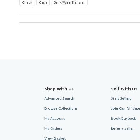
Check
Cash
Bank/Wire Transfer
Shop With Us
Sell With Us
Advanced Search
Start Selling
Browse Collections
Join Our Affilia
My Account
Book Buyback
My Orders
Refer a seller
View Basket