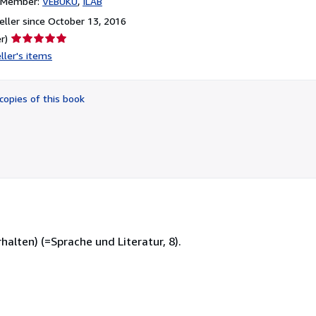
n Member:
VEBUKU
ILAB
ller since October 13, 2016
Seller
r)
rating
ller's items
5
out
of
copies of this book
5
stars
halten) (=Sprache und Literatur, 8).