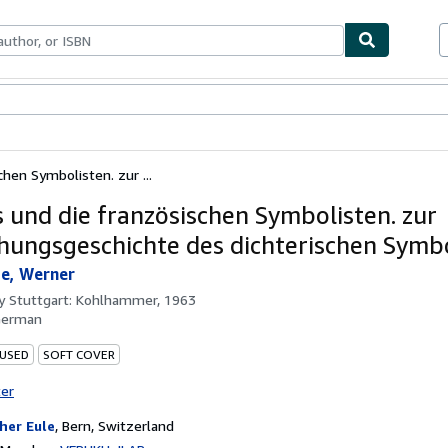
bles
Textbooks
Sellers
Start Selling
chen Symbolisten. zur ...
s und die französischen Symbolisten. zur
hungsgeschichte des dichterischen Symbo
e, Werner
by
Stuttgart: Kohlhammer, 1963
German
 USED
SOFT COVER
ter
her Eule
,
Bern, Switzerland