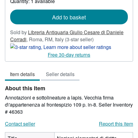
Quantity: 1 available
shipping
rates
Add to basket
Sold by
Libreria Antiquaria Giulio Cesare di Daniele
Seller
Corradi
,
Roma, RM, Italy
(3-star seller)
rating
3
Free 30-day returns
out
of
Item details
Seller details
5
stars
About this Item
Annotazioni e sottolineature a lapis. Vecchia firma
d\'appartenenza al frontespizio 109 p. in-8.
Seller Inventory
# 46363
Contact seller
Report this item