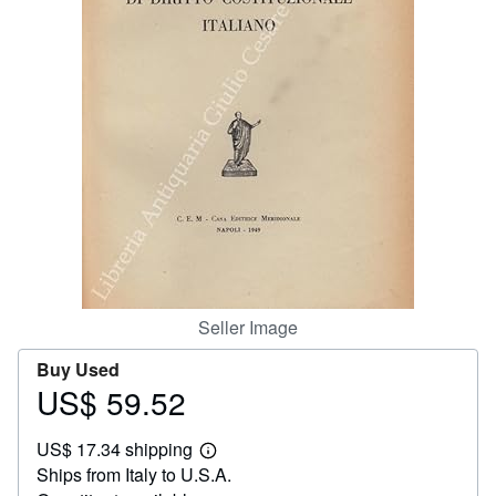
Help
CLOSE
Seller Image
Buy Used
US$ 59.52
Price
US$
US$ 17.34 shipping
59.52
Learn
Ships from Italy to U.S.A.
more
about