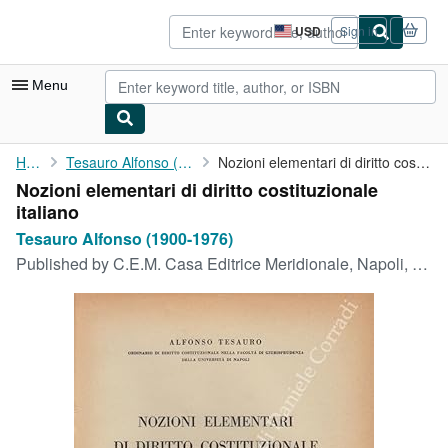
Skip to main content
AbeBooks.com
USD
Sign in
Site
shopping
preferences
Menu
My Account
Home
Tesauro Alfonso (1900-1976)
Nozioni elementari di diritto costituzionale italiano
Nozioni elementari di diritto costituzionale
My Purchases
italiano
Advanced Search
Tesauro Alfonso (1900-1976)
Published by
C.E.M. Casa Editrice Meridionale, Napoli, 1949
Browse Collections
Rare Books
Art & Collectibles
Textbooks
Sellers
Start Selling