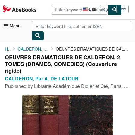
Skip to main content
AbeBooks.com
USD
Sign in
Site
shopping
preferences
Menu
My Account
Home
CALDERON, Par A. DE LATOUR
OEUVRES DRAMATIQUES DE CALDERON, 2 TOMES (DRAMES, COMEDIES)
OEUVRES DRAMATIQUES DE CALDERON, 2
My Purchases
TOMES (DRAMES, COMEDIES) (Couverture
Advanced Search
rigide)
CALDERON, Par A. DE LATOUR
Browse Collections
Published by
Librairie Académique Didier et Cie, Paris, 1875
Rare Books
Art & Collectibles
Textbooks
Sellers
Start Selling