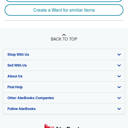
Create a Want for similar items
BACK TO TOP
Shop With Us
Sell With Us
Advanced Search
About Us
Browse Collections
Start Selling
Find Help
My Account
Join Our Affiliate Program
About AbeBooks
Other AbeBooks Companies
My Orders
Book Buyback
Media
Help
Follow AbeBooks
View Basket
Refer a seller
Careers
Customer Support
AbeBooks.co.uk
Forums
AbeBooks.de