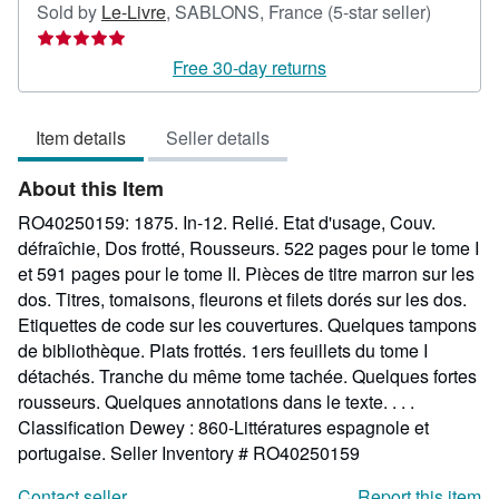
Seller
Sold by
Le-Livre
,
SABLONS, France
(5-star seller)
rating
5
Free 30-day returns
out
of
Item details
Seller details
5
stars
About this Item
RO40250159: 1875. In-12. Relié. Etat d'usage, Couv.
défraîchie, Dos frotté, Rousseurs. 522 pages pour le tome I
et 591 pages pour le tome II. Pièces de titre marron sur les
dos. Titres, tomaisons, fleurons et filets dorés sur les dos.
Etiquettes de code sur les couvertures. Quelques tampons
de bibliothèque. Plats frottés. 1ers feuillets du tome I
détachés. Tranche du même tome tachée. Quelques fortes
rousseurs. Quelques annotations dans le texte. . . .
Classification Dewey : 860-Littératures espagnole et
portugaise.
Seller Inventory # RO40250159
Contact seller
Report this item