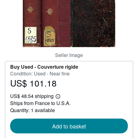
Help
CLOSE
Seller Image
Buy Used -
Couverture rigide
Condition: Used - Near fine
US$ 101.18
Price
US$
US$ 48.54 shipping
101.18
Learn
Ships from France to U.S.A.
more
about
Quantity: 1 available
shipping
rates
Add to basket