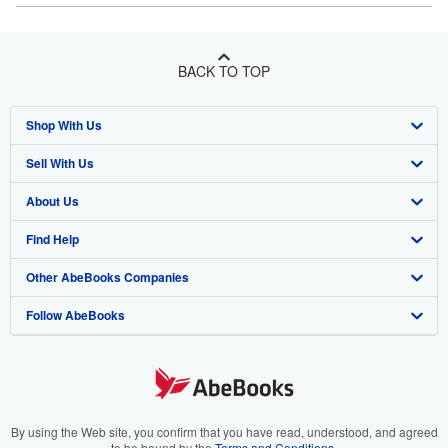
BACK TO TOP
Shop With Us
Sell With Us
Advanced Search
About Us
Browse Collections
Start Selling
Find Help
My Account
Join Our Affiliate Program
About AbeBooks
Other AbeBooks Companies
My Orders
Book Buyback
Media
Help
Follow AbeBooks
View Basket
Refer a seller
Careers
Customer Support
AbeBooks.co.uk
Forums
AbeBooks.de
Privacy Policy
AbeBooks.fr
Your Ads Privacy Choices
AbeBooks.it
By using the Web site, you confirm that you have read, understood, and agreed
to be bound by the
Terms and Conditions
.