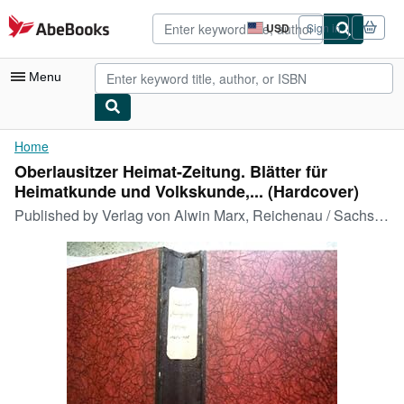
Skip to main content
AbeBooks.com
USD
Sign in
Site
shopping
preferences
Menu
My Account
Home
Oberlausitzer Heimat-Zeitung. Blätter für
My Purchases
Heimatkunde und Volkskunde,... (Hardcover)
Advanced Search
Published by
Verlag von Alwin Marx, Reichenau / Sachsen, 1926
Browse Collections
Rare Books
Art & Collectibles
Textbooks
Sellers
Start Selling