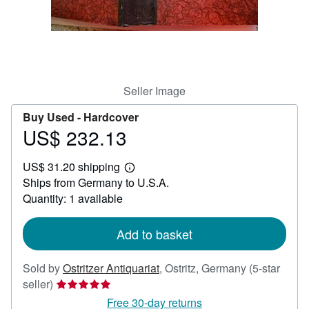
Help
CLOSE
Seller Image
Buy Used -
Hardcover
US$ 232.13
Price
US$
US$ 31.20 shipping
232.13
Learn
Ships from Germany to U.S.A.
more
about
Quantity: 1 available
shipping
rates
Add to basket
Sold by
Ostritzer Antiquariat
,
Ostritz, Germany
(5-star
Seller
seller)
rating
Free 30-day returns