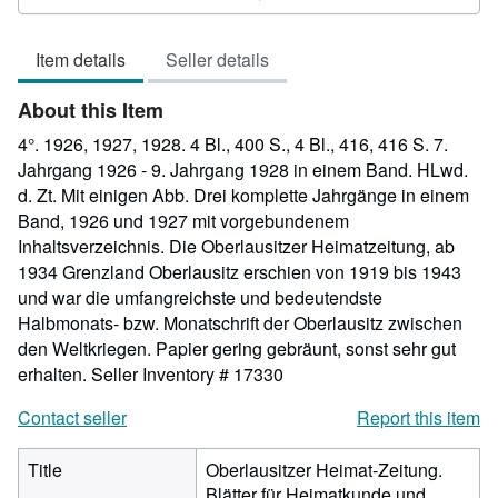
5
out
Item details
Seller details
of
5
About this Item
stars
4°. 1926, 1927, 1928. 4 Bl., 400 S., 4 Bl., 416, 416 S. 7.
Jahrgang 1926 - 9. Jahrgang 1928 in einem Band. HLwd.
d. Zt. Mit einigen Abb. Drei komplette Jahrgänge in einem
Band, 1926 und 1927 mit vorgebundenem
Inhaltsverzeichnis. Die Oberlausitzer Heimatzeitung, ab
1934 Grenzland Oberlausitz erschien von 1919 bis 1943
und war die umfangreichste und bedeutendste
Halbmonats- bzw. Monatschrift der Oberlausitz zwischen
den Weltkriegen. Papier gering gebräunt, sonst sehr gut
erhalten.
Seller Inventory # 17330
Contact seller
Report this item
Title
Oberlausitzer Heimat-Zeitung.
Blätter für Heimatkunde und