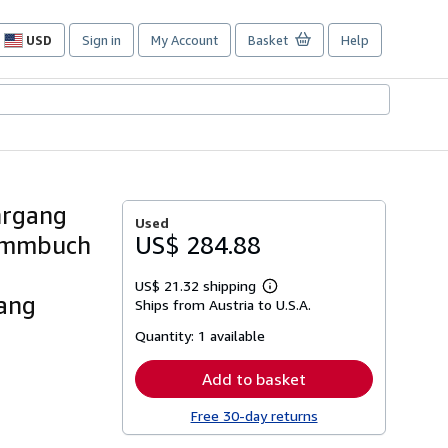
USD
Sign in
My Account
Basket
Help
Site
shopping
preferences
hrgang
Used
tammbuch
US$ 284.88
US$ 21.32 shipping
Learn
gang
Ships from Austria to U.S.A.
more
about
Quantity:
1 available
shipping
rates
Add to basket
Free 30-day returns