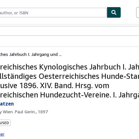
bles
Textbooks
Sellers
Start Selling
hes Jahrbuch I. Jahrgang und ...
reichisches Kynologisches Jahrbuch I. Ja
llständiges Oesterreichisches Hunde-S
lusive 1896. XIV. Band. Hrsg. vom
reichischen Hundezucht-Vereine. I. Jahr
Katzen
by
Wien. Paul Gerin., 1897
 USED
ter