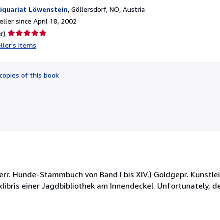
iquariat Löwenstein
,
Göllersdorf, NÖ, Austria
ller since April 18, 2002
Seller
r)
rating
ller's items
5
out
of
copies of this book
5
stars
terr. Hunde-Stammbuch von Band I bis XIV.) Goldgepr. Kunstleie
ibris einer Jagdbibliothek am Innendeckel. Unfortunately, de