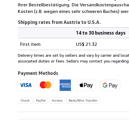
Ihrer Bestellbestätigung. Die Versandkostenpauscha
Kosten (z.B. wegen eines sehr schweren Buches) wer
Shipping rates from Austria to U.S.A.
14 to 30 business days
Order
Shipping
quantity
First item
US$ 21.32
rates
from
Delivery times are set by sellers and vary by carrier and lo
Austria
associated duties or fees. Sellers may contact you regarding
to
U.S.A.
Payment Methods
Check
PayPal
Invoice
Bank/Wire Transfer