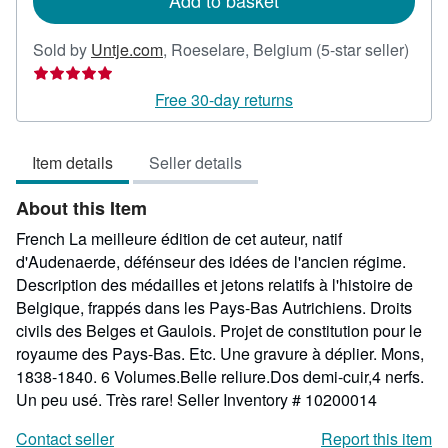
Add to basket
Selle
Sold by
Untje.com
,
Roeselare, Belgium
(5-star seller)
rating
5
Free 30-day returns
out
of
Item details
Seller details
5
stars
About this Item
French La meilleure édition de cet auteur, natif
d'Audenaerde, défénseur des idées de l'ancien régime.
Description des médailles et jetons relatifs à l'histoire de
Belgique, frappés dans les Pays-Bas Autrichiens. Droits
civils des Belges et Gaulois. Projet de constitution pour le
royaume des Pays-Bas. Etc. Une gravure à déplier. Mons,
1838-1840. 6 Volumes.Belle reliure.Dos demi-cuir,4 nerfs.
Un peu usé. Très rare!
Seller Inventory # 10200014
Contact seller
Report this item