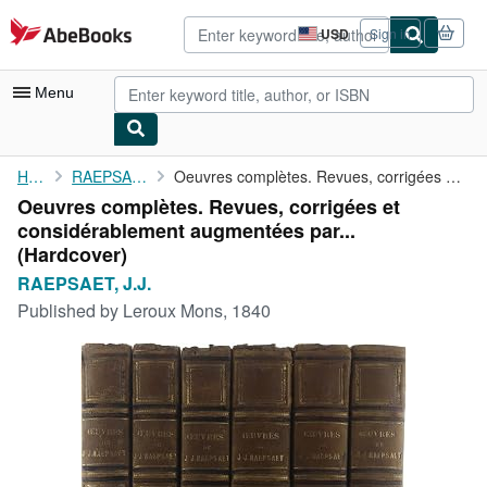
Skip to main content
AbeBooks.com
USD
Sign in
Site
shopping
preferences
Menu
My Account
Home
RAEPSAET, J.J.
Oeuvres complètes. Revues, corrigées et considérablement ...
Oeuvres complètes. Revues, corrigées et
My Purchases
considérablement augmentées par...
Advanced Search
(Hardcover)
RAEPSAET, J.J.
Browse Collections
Published by
Leroux Mons, 1840
Rare Books
Art & Collectibles
Textbooks
Sellers
Start Selling