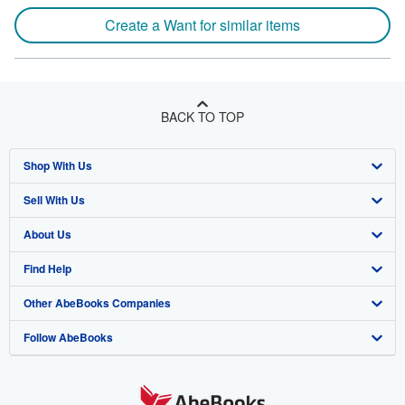
Create a Want for similar items
BACK TO TOP
Shop With Us
Sell With Us
Advanced Search
About Us
Browse Collections
Start Selling
Find Help
My Account
Join Our Affiliate Program
About AbeBooks
Other AbeBooks Companies
My Orders
Book Buyback
Media
Help
Follow AbeBooks
View Basket
Refer a seller
Careers
Customer Support
AbeBooks.co.uk
Forums
AbeBooks.de