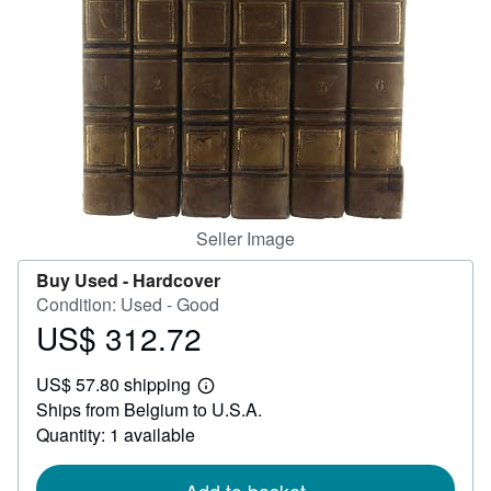
Help
CLOSE
Seller Image
Buy Used -
Hardcover
Condition: Used - Good
US$ 312.72
Price
US$
US$ 57.80 shipping
312.72
Learn
Ships from Belgium to U.S.A.
more
about
Quantity: 1 available
shipping
rates