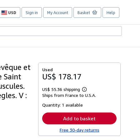
USD
Sign in
My Account
Basket
Help
Site
shopping
preferences
évêque et
Used
e Saint
US$ 178.17
uscules.
US$ 55.36 shipping
Learn
gles. V :
Ships from France to U.S.A.
more
about
Quantity:
1 available
shipping
rates
Add to basket
Free 30-day returns