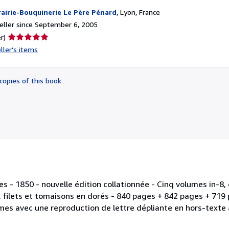
rairie-Bouquinerie Le Père Pénard
,
Lyon, France
ller since September 6, 2005
Seller
r)
rating
ller's items
5
out
of
copies of this book
5
stars
es - 1850 - nouvelle édition collationnée - Cinq volumes in-8
es, filets et tomaisons en dorés - 840 pages + 842 pages + 71
mes avec une reproduction de lettre dépliante en hors-texte à