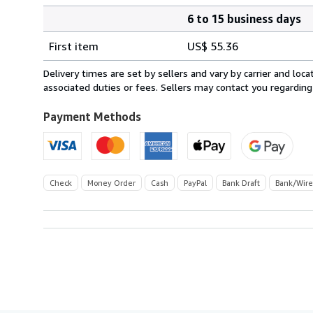
6 to 15 business days
Order
Shipping
quantity
First item
US$ 55.36
rates
from
Delivery times are set by sellers and vary by carrier and lo
France
associated duties or fees. Sellers may contact you regarding
to
U.S.A.
Payment Methods
Check
Money Order
Cash
PayPal
Bank Draft
Bank/Wire