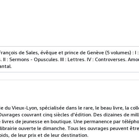
ançois de Sales, évêque et prince de Genève (5 volumes) : I : 
 II : Sermons - Opuscules. III : Lettres. IV : Controverses. Amo
antal.
u Vieux-Lyon, spécialisée dans le rare, le beau livre, la colle
 Ouvrages couvrant cinq siècles d'édition. Des dizaines de milli
 livres de jeunesse en boutique. Une permanence par télépho
, librairie ouverte le dimanche. Tous les ouvrages peuvent êtr
ds, de leur prix et de leur destination.