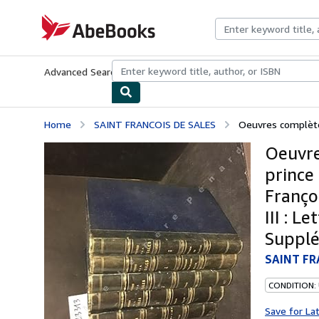
Skip to main content
AbeBooks.com
Advanced Search
Browse Collections
Rare Books
Art & Collecti
Home
SAINT FRANCOIS DE SALES
Oeuvres complètes
Oeuvre
prince 
Françoi
III : L
Supplé
SAINT FR
CONDITION:
Save for La