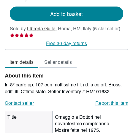
shipping
rates
Add to basket
Seller
Sold by
Libreria Gullà
,
Roma, RM, Italy
(5-star seller)
rating
5
Free 30-day returns
out
of
Item details
Seller details
5
stars
About this Item
In-8° carrè pp. 107 con moltissime ill. n.t. a colori. Bross.
edit. ill. Ottimo stato.
Seller Inventory # RM101682
Contact seller
Report this item
Title
Omaggio a Dottori nel
novantesimo compleanno.
Mostra fatta nel 1975.