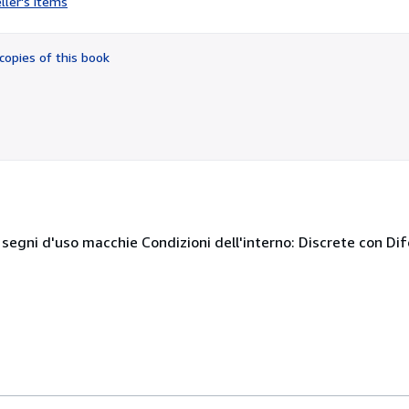
ller's items
5
out
of
copies of this book
5
stars
, segni d'uso macchie Condizioni dell'interno: Discrete con Dife