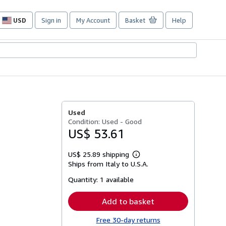
USD
Sign in
My Account
Basket
Help
Site
shopping
preferences
Used
Condition: Used - Good
US$ 53.61
US$ 25.89 shipping
Learn
Ships from Italy to U.S.A.
more
about
Quantity:
1 available
shipping
rates
Add to basket
Free 30-day returns