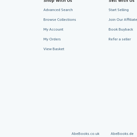
Shop With Us
Sell With Us
Advanced Search
Start Selling
Browse Collections
Join Our Affilia
My Account
Book Buyback
My Orders
Refer a seller
View Basket
AbeBooks.co.uk
AbeBooks.de