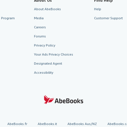
About Us
Find Help
About AbeBooks
Help
te Program
Media
Customer Support
Careers
Forums
Privacy Policy
Your Ads Privacy Choices
Designated Agent
Accessibility
AbeBooks.fr
AbeBooks.it
AbeBooks Aus/NZ
AbeBooks.c