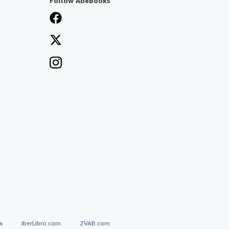
Follow AbeBooks
a
IberLibro.com
ZVAB.com