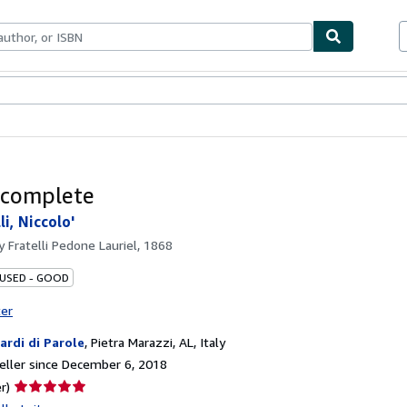
bles
Textbooks
Sellers
Start Selling
 complete
i, Niccolo'
by
Fratelli Pedone Lauriel, 1868
 USED - GOOD
ter
iardi di Parole
,
Pietra Marazzi, AL, Italy
ller since December 6, 2018
Seller
r)
rating