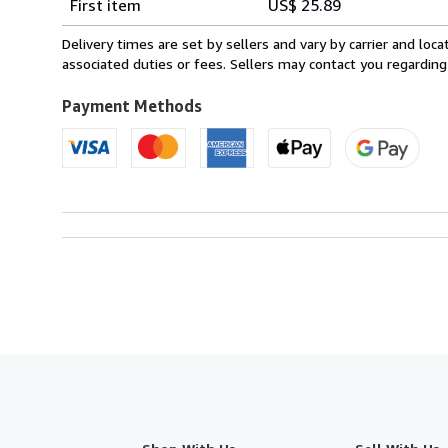
First item
US$ 25.89
rates
from
Delivery times are set by sellers and vary by carrier and lo
Italy
associated duties or fees. Sellers may contact you regarding
to
U.S.A.
Payment Methods