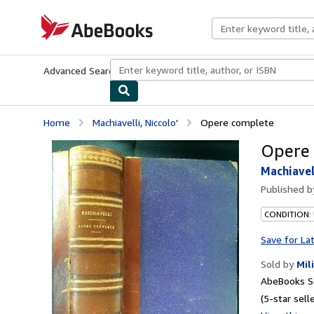
Skip to main content
AbeBooks.com
Advanced Search
Browse Collections
Rare Books
Art & Collecti
Home
Machiavelli, Niccolo'
Opere complete
Opere
Machiavell
Published 
CONDITION:
Save for La
Sold by
Mil
AbeBooks Se
(5-star selle