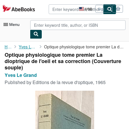
Skip to main content
AbeBooks.com
USD
Sign in
Site
shopping
preferences
Menu
My Account
Home
Yves Le Grand
Optique physiologique tome premier La dioptrique de l'oeil et sa...
Optique physiologique tome premier La
My Purchases
dioptrique de l'oeil et sa correction (Couverture
Advanced Search
souple)
Yves Le Grand
Browse Collections
Published by
Editions de la revue d'optique, 1965
Rare Books
Art & Collectibles
Textbooks
Sellers
Start Selling