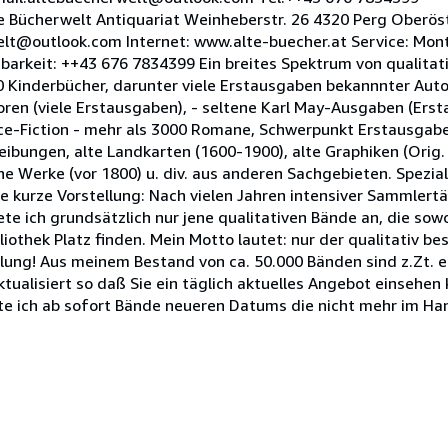
Alte Bücherwelt Antiquariat Weinheberstr. 26 4320 Perg Oberös
elt@outlook.com Internet: www.alte-buecher.at Service: Mon
hbarkeit: ++43 676 7834399 Ein breites Spektrum von qualitat
0 Kinderbücher, darunter viele Erstausgaben bekannnter Autore
oren (viele Erstausgaben), - seltene Karl May-Ausgaben (Ers
nce-Fiction - mehr als 3000 Romane, Schwerpunkt Erstausgab
eibungen, alte Landkarten (1600-1900), alte Graphiken (Orig. 
sche Werke (vor 1800) u. div. aus anderen Sachgebieten. Spezia
e kurze Vorstellung: Nach vielen Jahren intensiver Sammlert
te ich grundsätzlich nur jene qualitativen Bände an, die sow
iothek Platz finden. Mein Motto lautet: nur der qualitativ b
lung! Aus meinem Bestand von ca. 50.000 Bänden sind z.Zt. 
ktualisiert so daß Sie ein täglich aktuelles Angebot einsehen 
e ich ab sofort Bände neueren Datums die nicht mehr im Han