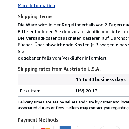
More Information
Shipping Terms
Die Ware wird in der Regel innerhalb von 2 Tagen na
Bitte entnehmen Sie den voraussichtlichen Lieferter
Die Versandkostenpauschalen basieren auf Durchsch
Bücher. Über abweichende Kosten (z.B. wegen eines
Sie
gegebenenfalls vom Verkäufer informiert.
Shipping rates from Austria to U.S.A.
15 to 30 business days
Order
Shipping
quantity
First item
US$ 20.17
rates
from
Delivery times are set by sellers and vary by carrier and lo
Austria
associated duties or fees. Sellers may contact you regarding
to
U.S.A.
Payment Methods