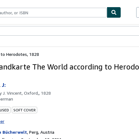
bles
Textbooks
Sellers
Start Selling
 to Herodotes, 1828
Landkarte The World according to Herodo
&
J:
by
J. Vincent, Oxford,, 1828
German
 USED
SOFT COVER
ter
e Bücherwelt
,
Perg, Austria