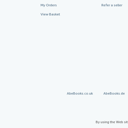
My Orders
Refer a seller
View Basket
AbeBooks.co.uk
AbeBooks.de
By using the Web si