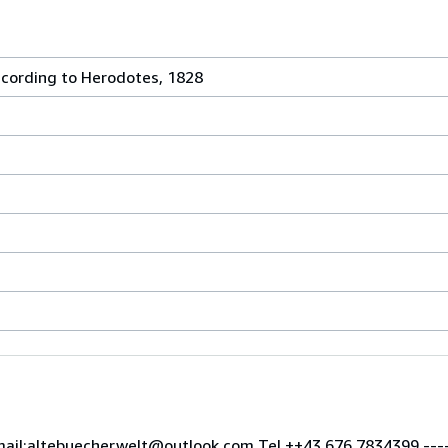
ccording to Herodotes, 1828
ail:altebuecherwelt@outlook.com Tel.++43 676 7834399 -----