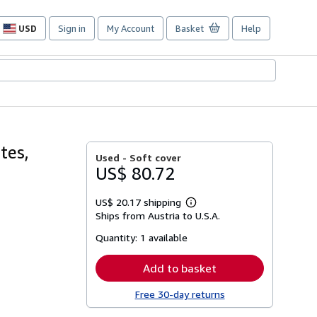
USD
Sign in
My Account
Basket
Help
Site
shopping
preferences
tes,
Used -
Soft cover
US$ 80.72
US$ 20.17 shipping
Learn
Ships from Austria to U.S.A.
more
about
Quantity:
1 available
shipping
rates
Add to basket
Free 30-day returns