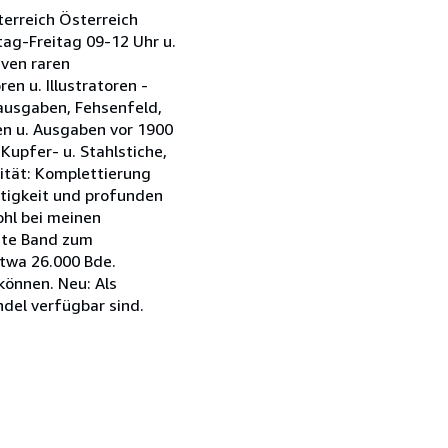
terreich Österreich
tag-Freitag 09-12 Uhr u.
iven raren
n u. Illustratoren -
tausgaben, Fehsenfeld,
en u. Ausgaben vor 1900
Kupfer- u. Stahlstiche,
lität: Komplettierung
ätigkeit und profunden
ohl bei meinen
este Band zum
etwa 26.000 Bde.
können. Neu: Als
del verfügbar sind.