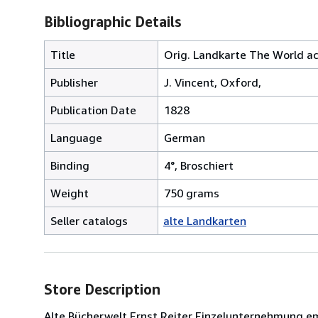
Bibliographic Details
Title
Orig. Landkarte The World a
Publisher
J. Vincent, Oxford,
Publication Date
1828
Language
German
Binding
4°, Broschiert
Weight
750 grams
Seller catalogs
alte Landkarten
Store Description
Alte Bücherwelt Ernst Reiter Einzelunternehmung em