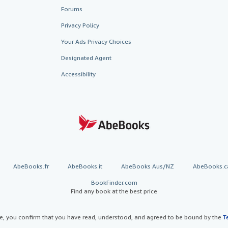
Forums
Privacy Policy
Your Ads Privacy Choices
Designated Agent
Accessibility
AbeBooks.fr
AbeBooks.it
AbeBooks Aus/NZ
AbeBooks.c
BookFinder.com
Find any book at the best price
te, you confirm that you have read, understood, and agreed to be bound by the
T