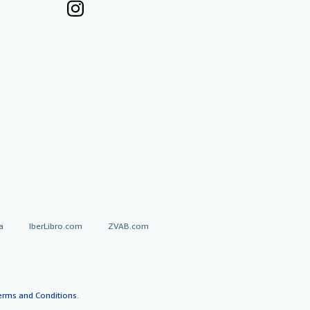
a
IberLibro.com
ZVAB.com
erms and Conditions
.