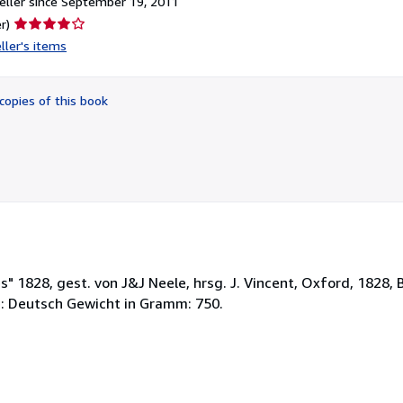
ller since September 19, 2011
Seller
r)
rating
ller's items
4
out
of
copies of this book
5
stars
 1828, gest. von J&J Neele, hrsg. J. Vincent, Oxford, 1828, B
e: Deutsch Gewicht in Gramm: 750.