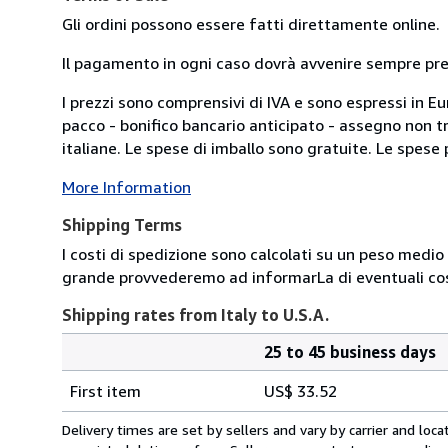
Gli ordini possono essere fatti direttamente online.
Il pagamento in ogni caso dovrà avvenire sempre previ
I prezzi sono comprensivi di IVA e sono espressi in E
pacco - bonifico bancario anticipato - assegno non tra
italiane. Le spese di imballo sono gratuite. Le spese po
More Information
Shipping Terms
I costi di spedizione sono calcolati su un peso medio d
grande provvederemo ad informarLa di eventuali cost
Shipping rates from Italy to U.S.A.
25 to 45 business days
Order
Shipping
quantity
First item
US$ 33.52
rates
from
Delivery times are set by sellers and vary by carrier and lo
Italy