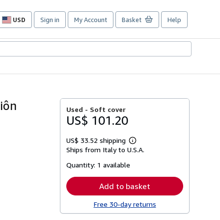
USD
Sign in
My Account
Basket
Help
Site
shopping
preferences
siôn
Used -
Soft cover
US$ 101.20
US$ 33.52 shipping
Learn
Ships from Italy to U.S.A.
more
about
Quantity:
1 available
shipping
rates
Add to basket
Free 30-day returns