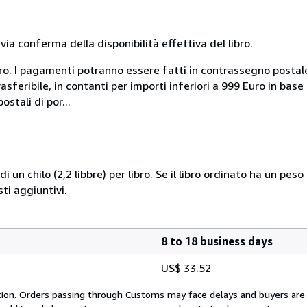
a conferma della disponibilità effettiva del libro.
uro. I pagamenti potranno essere fatti in contrassegno postal
sferibile, in contanti per importi inferiori a 999 Euro in bas
stali di por...
i un chilo (2,2 libbre) per libro. Se il libro ordinato ha un pe
i aggiuntivi.
8 to 18 business days
US$ 33.52
cation. Orders passing through Customs may face delays and buyers are