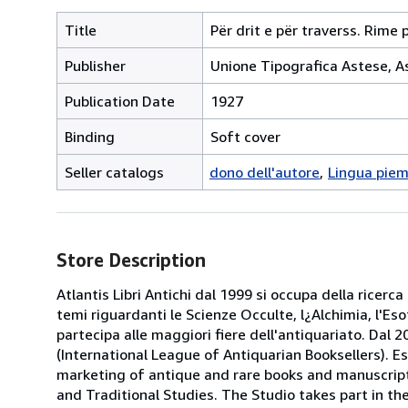
Title
Për drit e për traverss. Rime
Publisher
Unione Tipografica Astese, A
Publication Date
1927
Binding
Soft cover
Seller catalogs
dono dell'autore
Lingua pie
Store Description
Atlantis Libri Antichi dal 1999 si occupa della ricerca
temi riguardanti le Scienze Occulte, l¿Alchimia, l'Es
partecipa alle maggiori fiere dell'antiquariato. Dal 20
(International League of Antiquarian Booksellers). Es
marketing of antique and rare books and manuscripts
and Traditional Studies. The Studio takes part in th