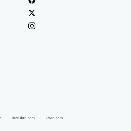
a
IberLibro.com
ZVAB.com