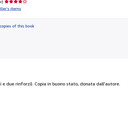
Seller
r)
rating
ller's items
4
out
of
copies of this book
5
stars
di e due rinforzi). Copia in buono stato, donata dall'autore.