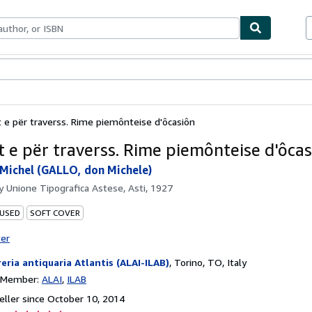
bles
Textbooks
Sellers
Start Selling
t e për traverss. Rime piemônteise d'ôcasiôn
it e për traverss. Rime piemônteise d'ôca
Michel (GALLO, don Michele)
by
Unione Tipografica Astese, Asti, 1927
 USED
SOFT COVER
ter
reria antiquaria Atlantis (ALAI-ILAB)
,
Torino, TO, Italy
n Member:
ALAI
ILAB
ller since October 10, 2014