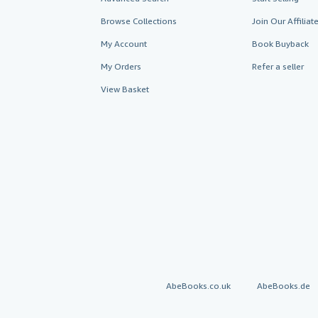
Browse Collections
Join Our Affilia
My Account
Book Buyback
My Orders
Refer a seller
View Basket
AbeBooks.co.uk
AbeBooks.de