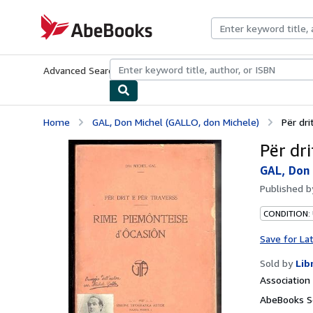
Skip to main content
AbeBooks.com
Advanced Search
Browse Collections
Rare Books
Art & Collecti
Home
GAL, Don Michel (GALLO, don Michele)
Për dri
Për dr
GAL, Don 
Published 
CONDITION:
Save for La
Sold by
Lib
Associatio
AbeBooks Se