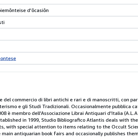
 piemônteise d'ôcasiôn
sti
montese
 e del commercio di libri antichi e rari e di manoscritti, con pa
oterismo e gli Studi Tradizionali. Occasionalmente pubblica ca
08 è membro dell'Associazione Librai Antiquari d'Italia (A.L.A.I.
tablished in 1999, Studio Bibliografico Atlantis deals with th
, with special attention to items relating to the Occult Scie
e main antiquarian book fairs and occasionally publishes the