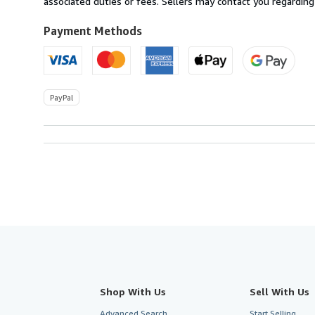
associated duties or fees. Sellers may contact you regarding
to
U.S.A.
Payment Methods
PayPal
Shop With Us
Sell With Us
Advanced Search
Start Selling