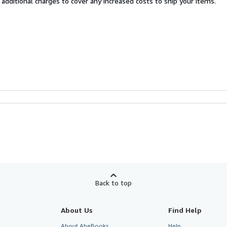
 additional charges to cover any increased costs to ship your items.
Back to top
About Us
Find Help
About AbeBooks
Help