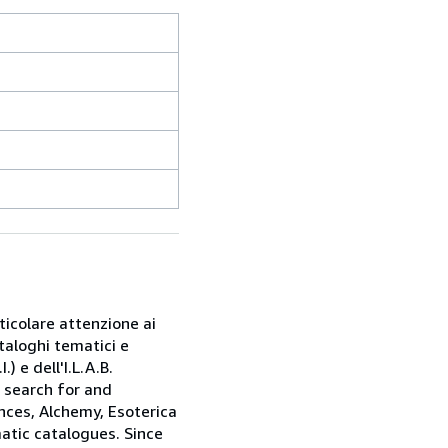
rticolare attenzione ai
taloghi tematici e
) e dell'I.L.A.B.
e search for and
nces, Alchemy, Esoterica
matic catalogues. Since