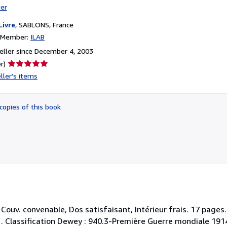
ter
Livre
,
SABLONS, France
n Member:
ILAB
ller since December 4, 2003
Seller
r)
rating
ller's items
5
out
of
copies of this book
5
stars
Couv. convenable, Dos satisfaisant, Intérieur frais. 17 page
 . . Classification Dewey : 940.3-Première Guerre mondiale 19