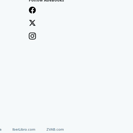
a
IberLibro.com
ZVAB.com