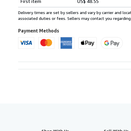
First item
US$ 48.55
rates
from
Delivery times are set by sellers and vary by carrier and lo
France
associated duties or fees. Sellers may contact you regarding
to
U.S.A.
Payment Methods
Shop With Us
Sell With Us