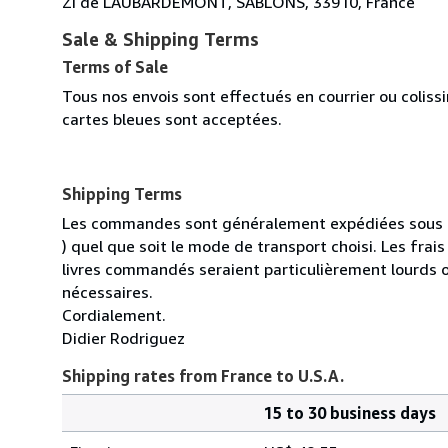
ZI de LAUBARDEMONT, SABLONS, 33910, France
Sale & Shipping Terms
Terms of Sale
Tous nos envois sont effectués en courrier ou colis
cartes bleues sont acceptées.
Shipping Terms
Les commandes sont généralement expédiées sous un
) quel que soit le mode de transport choisi. Les fra
livres commandés seraient particulièrement lourds 
nécessaires.
Cordialement.
Didier Rodriguez
Shipping rates from France to U.S.A.
15 to 30 business days
Order
Shipping
quantity