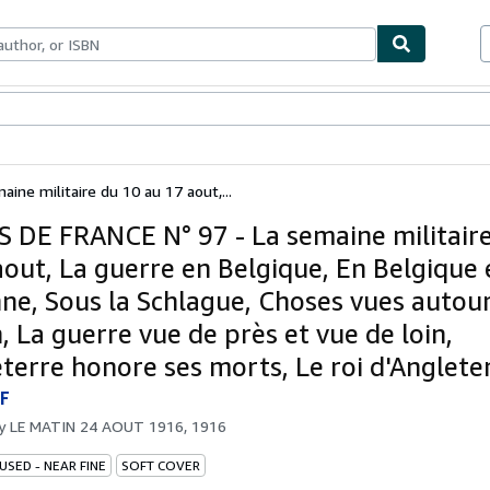
bles
Textbooks
Sellers
Start Selling
ine militaire du 10 au 17 aout,...
S DE FRANCE N° 97 - La semaine militair
aout, La guerre en Belgique, En Belgique 
nne, Sous la Schlague, Choses vues autou
, La guerre vue de près et vue de loin,
eterre honore ses morts, Le roi d'Anglete
F
by
LE MATIN 24 AOUT 1916, 1916
USED - NEAR FINE
SOFT COVER