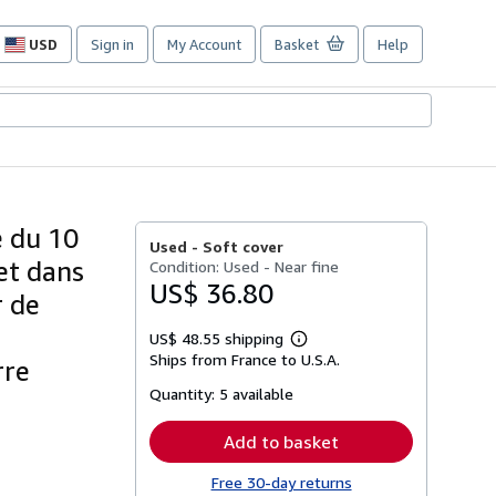
USD
Sign in
My Account
Basket
Help
Site
shopping
preferences
e du 10
Used -
Soft cover
et dans
Condition: Used - Near fine
US$ 36.80
r de
US$ 48.55 shipping
Learn
Ships from France to U.S.A.
more
rre
about
Quantity:
5 available
shipping
rates
Add to basket
Free 30-day returns