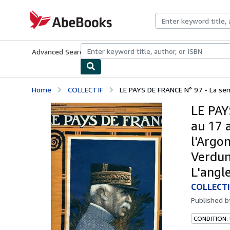
Skip to main content
AbeBooks.com
Advanced Search
Browse Collections
Rare Books
Art & Collecti
Home
COLLECTIF
LE PAYS DE FRANCE N° 97 - La sema
LE PAY
au 17 
l'Argo
Verdun
L'angl
COLLECTI
Published 
CONDITION: 