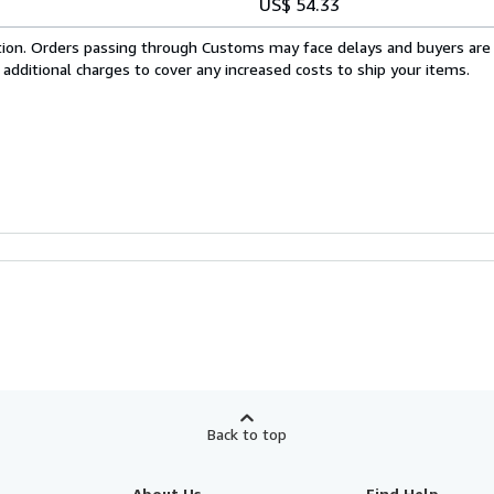
US$ 54.33
cation. Orders passing through Customs may face delays and buyers are
 additional charges to cover any increased costs to ship your items.
Back to top
About Us
Find Help