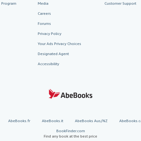
te Program
Media
Customer Support
Careers
Forums
Privacy Policy
Your Ads Privacy Choices
Designated Agent
Accessibility
AbeBooks.fr
AbeBooks.it
AbeBooks Aus/NZ
AbeBooks.c
BookFinder.com
Find any book at the best price