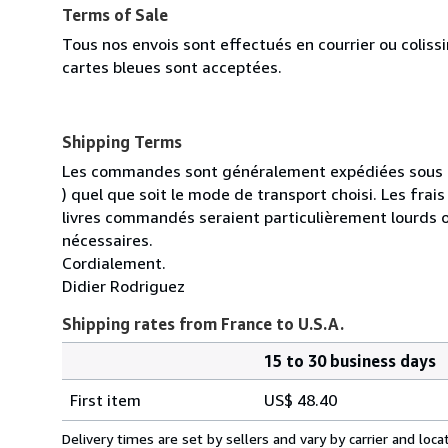
Terms of Sale
Tous nos envois sont effectués en courrier ou colis
cartes bleues sont acceptées.
Shipping Terms
Les commandes sont généralement expédiées sous un
) quel que soit le mode de transport choisi. Les fra
livres commandés seraient particulièrement lourds 
nécessaires.
Cordialement.
Didier Rodriguez
Shipping rates from France to U.S.A.
15 to 30 business days
Order
Shipping
quantity
First item
US$ 48.40
rates
from
Delivery times are set by sellers and vary by carrier and lo