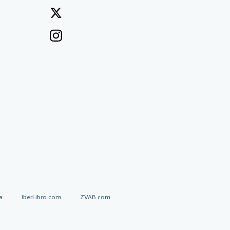
a
IberLibro.com
ZVAB.com