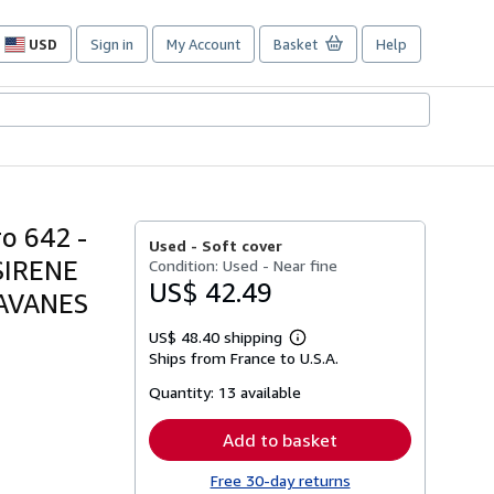
USD
Sign in
My Account
Basket
Help
Site
shopping
preferences
o 642 -
Used -
Soft cover
SIRENE
Condition: Used - Near fine
US$ 42.49
RAVANES
US$ 48.40 shipping
Learn
Ships from France to U.S.A.
more
about
Quantity:
13 available
shipping
rates
Add to basket
Free 30-day returns