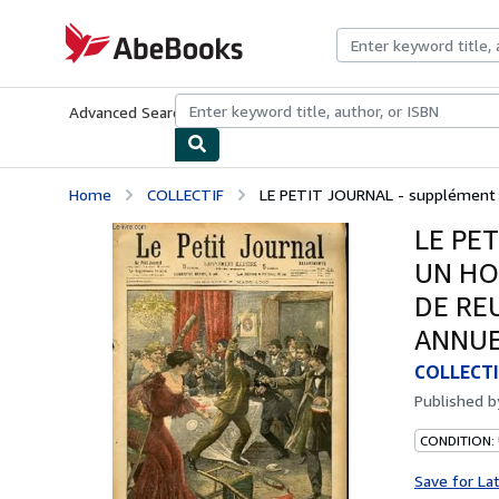
Skip to main content
AbeBooks.com
Advanced Search
Browse Collections
Rare Books
Art & Collecti
Home
COLLECTIF
LE PETIT JOURNAL - supplément i
LE PET
UN HO
DE RE
ANNUE
COLLECTI
Published 
CONDITION: 
Save for La