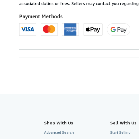
France
associated duties or fees. Sellers may contact you regarding
to
U.S.A.
Payment Methods
Shop With Us
Sell With Us
Advanced Search
Start Selling