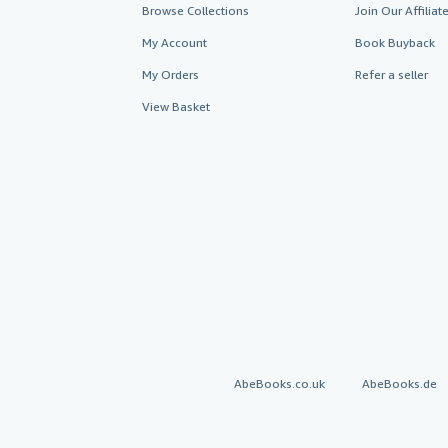
Browse Collections
Join Our Affilia
My Account
Book Buyback
My Orders
Refer a seller
View Basket
AbeBooks.co.uk
AbeBooks.de