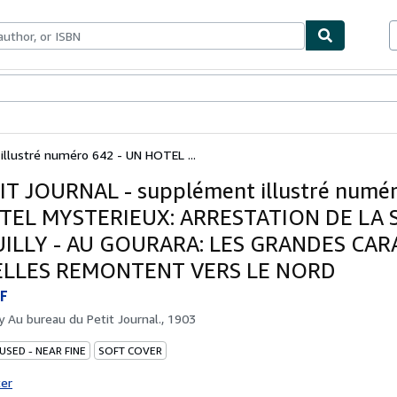
bles
Textbooks
Sellers
Start Selling
llustré numéro 642 - UN HOTEL ...
IT JOURNAL - supplément illustré numér
TEL MYSTERIEUX: ARRESTATION DE LA 
UILLY - AU GOURARA: LES GRANDES CA
LLES REMONTENT VERS LE NORD
F
by
Au bureau du Petit Journal., 1903
USED - NEAR FINE
SOFT COVER
ter