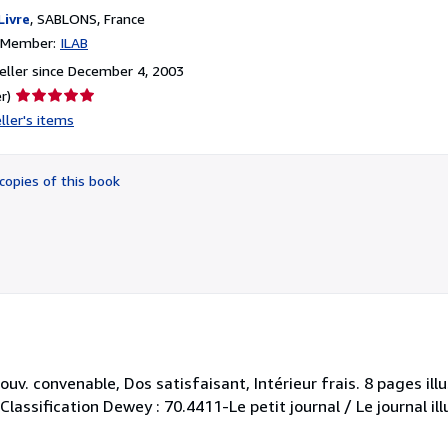
Livre
,
SABLONS, France
n Member:
ILAB
ller since December 4, 2003
Seller
r)
rating
ller's items
5
out
of
copies of this book
5
stars
uv. convenable, Dos satisfaisant, Intérieur frais. 8 pages ill
Classification Dewey : 70.4411-Le petit journal / Le journal ill