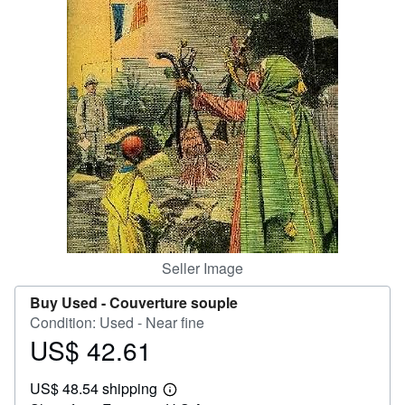
Help
CLOSE
Seller Image
Buy Used -
Couverture souple
Condition: Used - Near fine
US$ 42.61
Price
US$
US$ 48.54 shipping
42.61
Learn