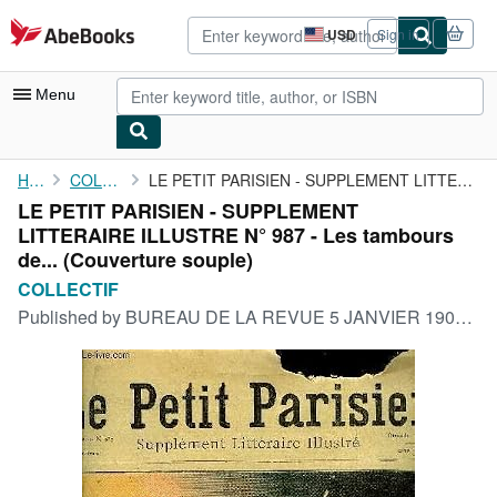
Skip to main content
AbeBooks.com
USD
Sign in
Site
shopping
preferences
Menu
My Account
Home
COLLECTIF
LE PETIT PARISIEN - SUPPLEMENT LITTERAIRE ILLUSTRE N° 987 - Les ...
LE PETIT PARISIEN - SUPPLEMENT
My Purchases
LITTERAIRE ILLUSTRE N° 987 - Les tambours
Advanced Search
de... (Couverture souple)
COLLECTIF
Browse Collections
Published by
BUREAU DE LA REVUE 5 JANVIER 1908, 1908
Rare Books
Art & Collectibles
Textbooks
Sellers
Start Selling