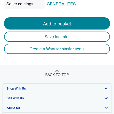
Seller catalogs
GENERALITES
Add to basket
Save for Later
Create a Want for similar items
BACK TO TOP
Shop With Us
Sell With Us
Advanced Search
About Us
Browse Collections
Start Selling