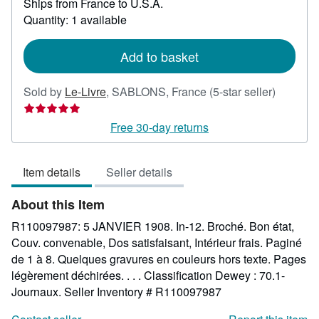
Ships from France to U.S.A.
more
about
Quantity: 1 available
shipping
rates
Add to basket
Seller
Sold by
Le-Livre
,
SABLONS, France
(5-star seller)
rating
5
Free 30-day returns
out
of
Item details
Seller details
5
stars
About this Item
R110097987: 5 JANVIER 1908. In-12. Broché. Bon état,
Couv. convenable, Dos satisfaisant, Intérieur frais. Paginé
de 1 à 8. Quelques gravures en couleurs hors texte. Pages
légèrement déchirées. . . . Classification Dewey : 70.1-
Journaux.
Seller Inventory # R110097987