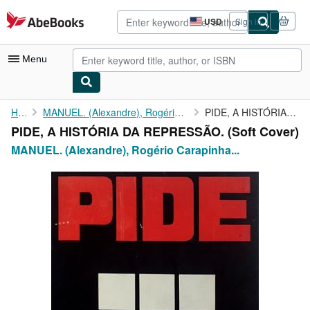
Skip to main content
AbeBooks.com
USD
Sign in
Site
shopping
preferences
Menu
My Account
Home
MANUEL. (Alexandre), Rogério Carapinha e Dias Neves.
PIDE, A HISTÓRIA DA REPRESSÃO.
PIDE, A HISTÓRIA DA REPRESSÃO. (Soft Cover)
My Purchases
MANUEL. (Alexandre), Rogério Carapinha...
Advanced Search
Browse Collections
Rare Books
Art & Collectibles
Textbooks
Sellers
Start Selling