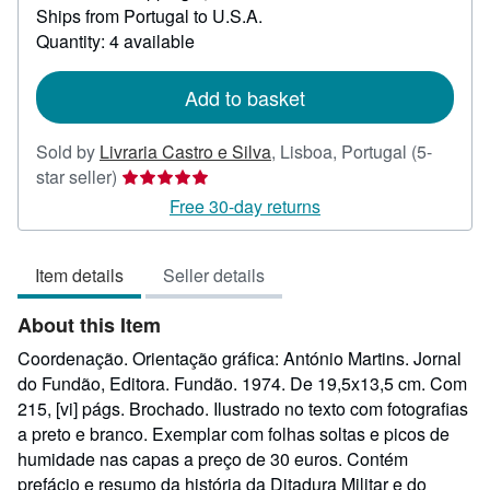
Ships from Portugal to U.S.A.
more
about
Quantity: 4 available
shipping
rates
Add to basket
Sold by
Livraria Castro e Silva
,
Lisboa, Portugal
(5-
Seller
star seller)
rating
Free 30-day returns
5
out
Item details
Seller details
of
5
About this Item
stars
Coordenação. Orientação gráfica: António Martins. Jornal
do Fundão, Editora. Fundão. 1974. De 19,5x13,5 cm. Com
215, [vi] págs. Brochado. Ilustrado no texto com fotografias
a preto e branco. Exemplar com folhas soltas e picos de
humidade nas capas a preço de 30 euros. Contém
prefácio e resumo da história da Ditadura Militar e do