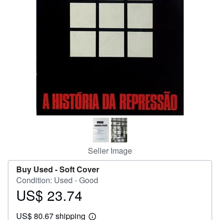
Help
CLOSE
Seller Image
Buy Used -
Soft Cover
Condition: Used - Good
US$ 23.74
Price
US$
US$ 80.67 shipping
23.74
Learn