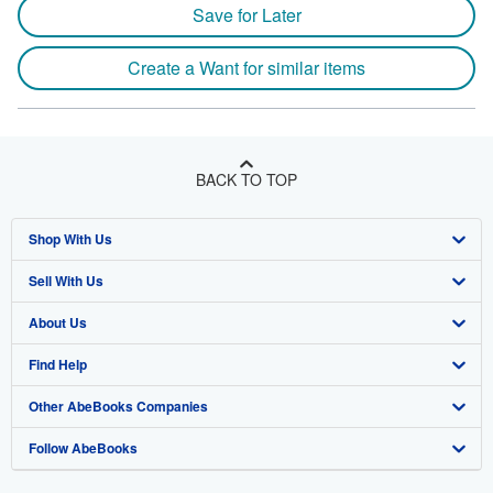
Save for Later
Create a Want for similar items
BACK TO TOP
Shop With Us
Sell With Us
Advanced Search
About Us
Browse Collections
Start Selling
Find Help
My Account
Join Our Affiliate Program
About AbeBooks
Other AbeBooks Companies
My Orders
Book Buyback
Media
Help
Follow AbeBooks
View Basket
Refer a seller
Careers
Customer Support
AbeBooks.co.uk
Forums
AbeBooks.de