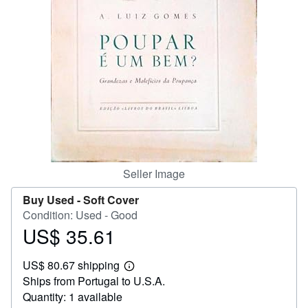
Help
CLOSE
Seller Image
Buy Used -
Soft Cover
Condition: Used - Good
US$ 35.61
Price
US$
US$ 80.67 shipping
35.61
Learn
Ships from Portugal to U.S.A.
more
about
Quantity: 1 available
shipping