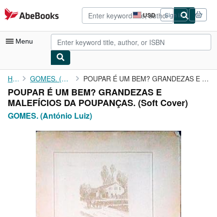
Skip to main content
AbeBooks.com
USD
Sign in
Site
shopping
preferences
Menu
My Account
Home
GOMES. (António Luiz)
POUPAR É UM BEM? GRANDEZAS E MALEFÍCIOS DA POUPANÇAS.
POUPAR É UM BEM? GRANDEZAS E
My Purchases
MALEFÍCIOS DA POUPANÇAS. (Soft Cover)
Advanced Search
GOMES. (António Luiz)
Browse Collections
Rare Books
Art & Collectibles
Textbooks
Sellers
Start Selling