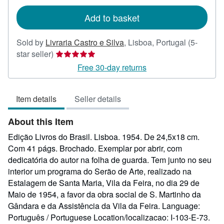
rates
Add to basket
Sold by
Livraria Castro e Silva
,
Lisboa, Portugal
(5-
Seller
star seller)
rating
Free 30-day returns
5
out
Item details
Seller details
of
5
About this Item
stars
Edição Livros do Brasil. Lisboa. 1954. De 24,5x18 cm.
Com 41 págs. Brochado. Exemplar por abrir, com
dedicatória do autor na folha de guarda. Tem junto no seu
interior um programa do Serão de Arte, realizado na
Estalagem de Santa Maria, Vila da Feira, no dia 29 de
Maio de 1954, a favor da obra social de S. Martinho da
Gândara e da Assistência da Vila da Feira. Language:
Português / Portuguese Location/localizacao: I-103-E-73.