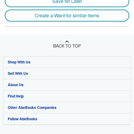
Save for Later
Create a Want for similar items
BACK TO TOP
Shop With Us
Sell With Us
Advanced Search
About Us
Browse Collections
Start Selling
Find Help
My Account
Join Our Affiliate Program
About AbeBooks
Other AbeBooks Companies
My Orders
Book Buyback
Media
Help
Follow AbeBooks
View Basket
Refer a seller
Careers
Customer Support
AbeBooks.co.uk
Forums
AbeBooks.de