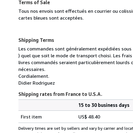
Terms of Sale
Tous nos envois sont effectués en courrier ou colis
cartes bleues sont acceptées.
Shipping Terms
Les commandes sont généralement expédiées sous un
) quel que soit le mode de transport choisi. Les fra
livres commandés seraient particulièrement lourds 
nécessaires.
Cordialement.
Didier Rodriguez
Shipping rates from France to U.S.A.
15 to 30 business days
Order
Shipping
quantity
First item
US$ 48.40
rates
from
Delivery times are set by sellers and vary by carrier and lo