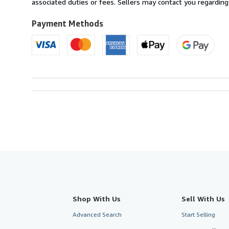
France
associated duties or fees. Sellers may contact you regarding
to
U.S.A.
Payment Methods
Shop With Us
Sell With Us
Advanced Search
Start Selling