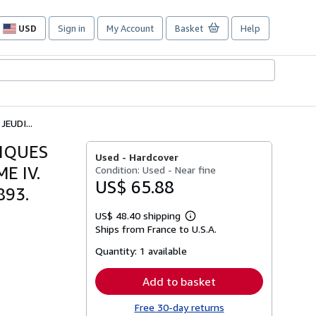
USD
Sign in
My Account
Basket
Help
Site
shopping
preferences
EUDI...
TIQUES
Used -
Hardcover
E IV.
Condition: Used - Near fine
US$ 65.88
893.
US$ 48.40 shipping
Learn
Ships from France to U.S.A.
more
about
Quantity:
1 available
shipping
rates
Add to basket
Free 30-day returns