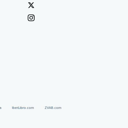
a
IberLibro.com
ZVAB.com