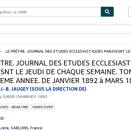
bles
Textbooks
Sellers
Start Selling
LE PRÊTRE. JOURNAL DES ETUDES ECCLESIASTIQUES PARAISSNT LE J
ÊTRE. JOURNAL DES ETUDES ECCLESIAS
SNT LE JEUDI DE CHAQUE SEMAINE. TOM
EME ANNEE. DE JANVIER 1892 à MARS 1
 J.-B. JAUGEY (SOUS LA DIRECTION DE)
by
SUEUR-CHARRUEY, 1893
USED - NEAR FINE
HARDCOVER
ter
Livre
,
SABLONS, France