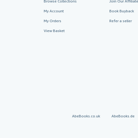
Browse Collections
Join Our Affilia
My Account
Book Buyback
My Orders
Refer a seller
View Basket
AbeBooks.co.uk
AbeBooks.de