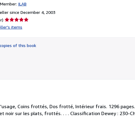
n Member:
ILAB
ller since December 4, 2003
Seller
r)
rating
ller's items
5
out
of
copies of this book
5
stars
usage, Coins frottés, Dos frotté, Intérieur frais. 1296 pages
 et noir sur les plats, frottés. . . . Classification Dewey : 230