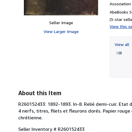
Associatio
AbeBooks Se
(5-star selle
Seller Image
View this se
View Larger Image
View all
About this Item
R260152433: 1892-1893. In-8. Relié demi-cuir. Etat d'
4 nerfs, titres, filets et fleurons dorés. Papier rouge
chrétienne.
Seller Inventory # R260152433