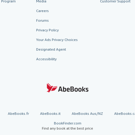
te Program
Media
Customer Support
Careers
Forums
Privacy Policy
Your Ads Privacy Choices
Designated Agent
Accessibility
AbeBooks.fr
AbeBooks.it
AbeBooks Aus/NZ
AbeBooks.c
BookFinder.com
Find any book at the best price