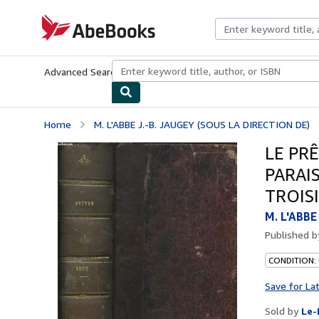
Skip to main content
AbeBooks.com
Advanced Search
Browse Collections
Rare Books
Art & Collecti
Home
M. L'ABBE J.-B. JAUGEY (SOUS LA DIRECTION DE)
LE PR
PARAIS
TROISI
M. L'ABBE
Published 
CONDITION: 
Save for La
Sold by
Le-