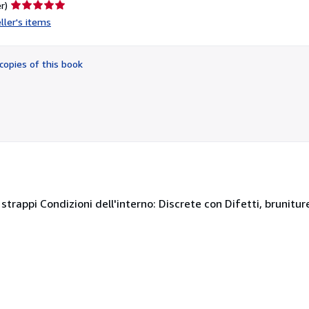
Seller
r)
rating
ller's items
5
out
of
copies of this book
5
stars
 strappi Condizioni dell'interno: Discrete con Difetti, brunitur