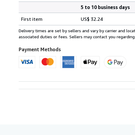
5 to 10 business days
Order
Shipping
quantity
First item
US$ 32.24
rates
from
Delivery times are set by sellers and vary by carrier and lo
Italy
associated duties or fees. Sellers may contact you regarding
to
U.S.A.
Payment Methods