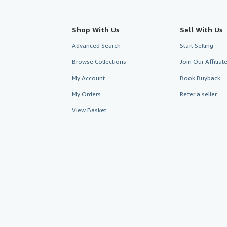
Shop With Us
Sell With Us
Advanced Search
Start Selling
Browse Collections
Join Our Affilia
My Account
Book Buyback
My Orders
Refer a seller
View Basket