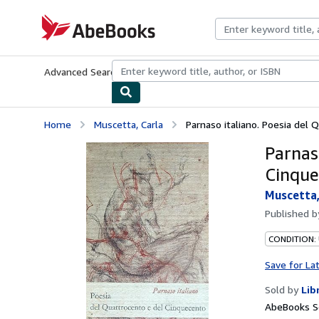
Skip to main content
AbeBooks.com
Advanced Search
Browse Collections
Rare Books
Art & Collecti
Home
Muscetta, Carla
Parnaso italiano. Poesia del
Parnas
Cinque
Muscetta,
Published 
CONDITION:
Save for La
Sold by
Lib
AbeBooks Se