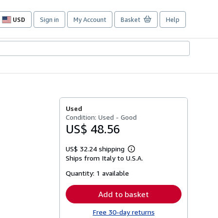
USD
Sign in
My Account
Basket
Help
Site
shopping
preferences
Used
Condition: Used - Good
US$ 48.56
US$ 32.24 shipping
Learn
Ships from Italy to U.S.A.
more
about
Quantity:
1 available
shipping
rates
Add to basket
Free 30-day returns