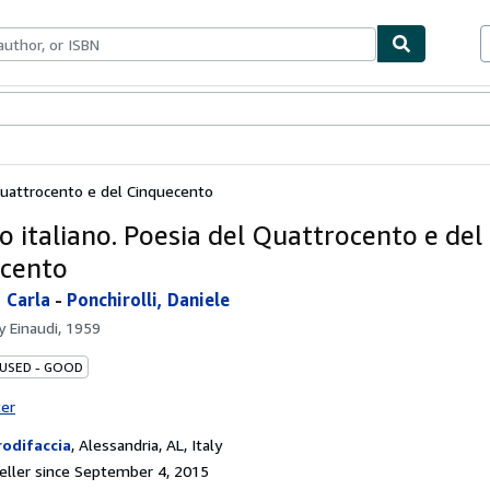
bles
Textbooks
Sellers
Start Selling
 Quattrocento e del Cinquecento
o italiano. Poesia del Quattrocento e del
cento
 Carla
-
Ponchirolli, Daniele
by
Einaudi, 1959
 USED - GOOD
ter
rodifaccia
,
Alessandria, AL, Italy
ller since September 4, 2015