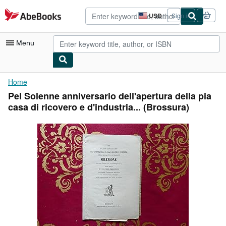
Skip to main content
AbeBooks.com
USD
Sign in
Site
shopping
preferences
Menu
My Account
Home
Pel Solenne anniversario dell'apertura della pia
My Purchases
casa di ricovero e d'industria... (Brossura)
Advanced Search
Browse Collections
Rare Books
Art & Collectibles
Textbooks
Sellers
Start Selling