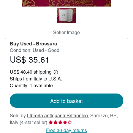
Help
CLOSE
Seller Image
Buy Used -
Brossura
Condition: Used - Good
US$ 35.61
Price
US$
US$ 48.40 shipping
35.61
Learn
Ships from Italy to U.S.A.
more
about
Quantity: 1 available
shipping
rates
Add to basket
Sold by
Libreria antiquaria Britannico
,
Sarezzo, BS,
Seller
Italy
(4-star seller)
rating
Free 30-day returns