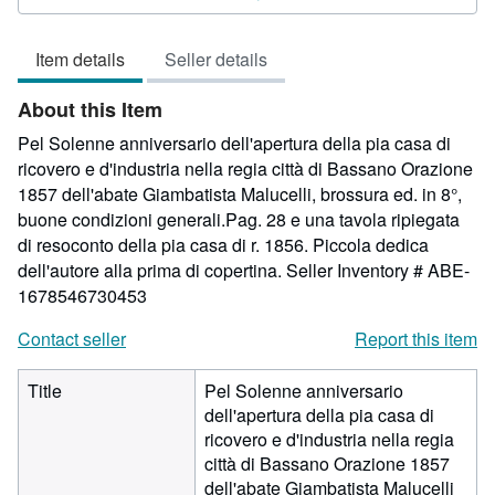
4
out
Item details
Seller details
of
5
About this Item
stars
Pel Solenne anniversario dell'apertura della pia casa di
ricovero e d'industria nella regia città di Bassano Orazione
1857 dell'abate Giambatista Malucelli, brossura ed. in 8°,
buone condizioni generali.Pag. 28 e una tavola ripiegata
di resoconto della pia casa di r. 1856. Piccola dedica
dell'autore alla prima di copertina.
Seller Inventory # ABE-
1678546730453
Contact seller
Report this item
Title
Pel Solenne anniversario
dell'apertura della pia casa di
ricovero e d'industria nella regia
città di Bassano Orazione 1857
dell'abate Giambatista Malucelli