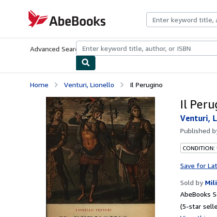
Skip to main content
AbeBooks.com
Advanced Search
Browse Collections
Rare Books
Art & Collecti
Home
Venturi, Lionello
Il Perugino
Il Peru
Venturi, L
Published 
CONDITION:
Save for La
Sold by
Mil
AbeBooks Se
(5-star selle