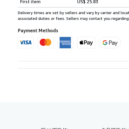
First item
US$ 25.83
rates
from
Delivery times are set by sellers and vary by carrier and lo
Italy
associated duties or fees. Sellers may contact you regarding
to
U.S.A.
Payment Methods