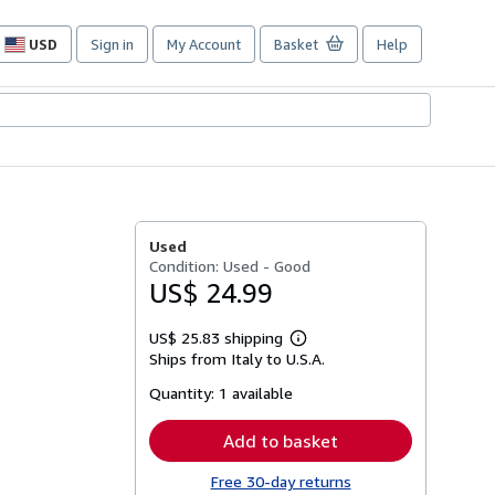
USD
Sign in
My Account
Basket
Help
Site
shopping
preferences
Used
Condition: Used - Good
US$ 24.99
US$ 25.83 shipping
Learn
Ships from Italy to U.S.A.
more
about
Quantity:
1 available
shipping
rates
Add to basket
Free 30-day returns