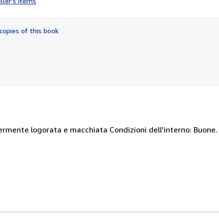
ller's items
5
out
of
copies of this book
5
stars
germente logorata e macchiata Condizioni dell'interno: Buone.