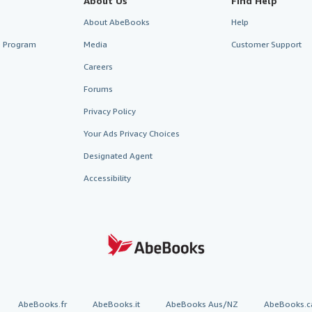
About Us
Find Help
About AbeBooks
Help
te Program
Media
Customer Support
Careers
Forums
Privacy Policy
Your Ads Privacy Choices
Designated Agent
Accessibility
AbeBooks.fr
AbeBooks.it
AbeBooks Aus/NZ
AbeBooks.c