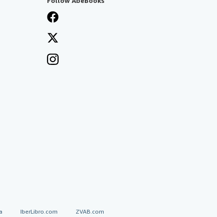
Follow AbeBooks
a
IberLibro.com
ZVAB.com