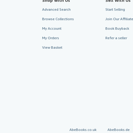
Shop With Us
Sell With Us
Advanced Search
Start Selling
Browse Collections
Join Our Affilia
My Account
Book Buyback
My Orders
Refer a seller
View Basket
AbeBooks.co.uk
AbeBooks.de