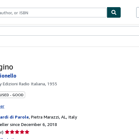
bles
Textbooks
Sellers
Start Selling
gino
ionello
by
Edizioni Radio Italiana, 1955
 USED - GOOD
ter
iardi di Parole
,
Pietra Marazzi, AL, Italy
ller since December 6, 2018
Seller
r)
rating