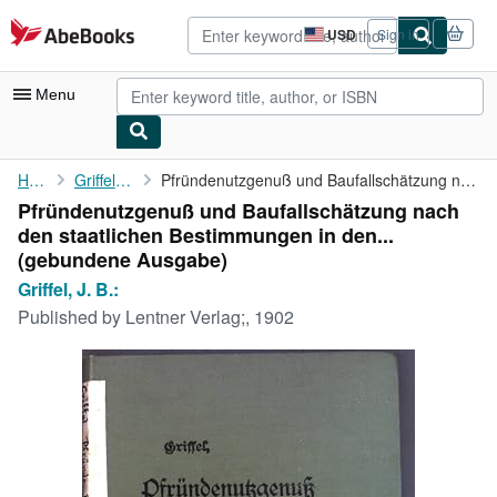
Skip to main content
AbeBooks.com
USD
Sign in
Site
shopping
preferences
Menu
My Account
Home
Griffel, J. B.:
Pfründenutzgenuß und Baufallschätzung nach den staatlichen ...
Pfründenutzgenuß und Baufallschätzung nach
My Purchases
den staatlichen Bestimmungen in den...
Advanced Search
(gebundene Ausgabe)
Griffel, J. B.:
Browse Collections
Published by
Lentner Verlag;, 1902
Rare Books
Art & Collectibles
Textbooks
Sellers
Start Selling