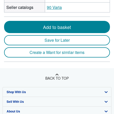
Seller catalogs
90 Varia
Add to basket
Save for Later
Create a Want for similar items
BACK TO TOP
Shop With Us
Sell With Us
Advanced Search
About Us
Browse Collections
Start Selling