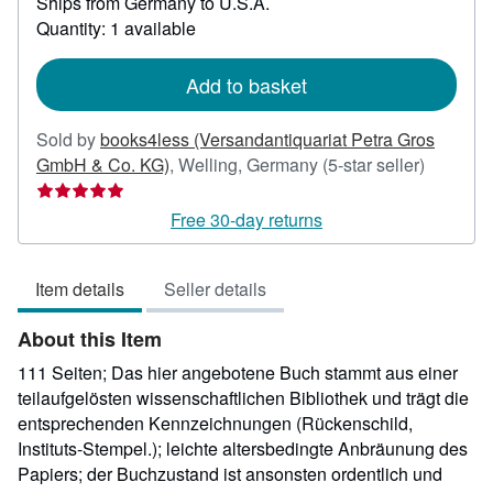
Ships from Germany to U.S.A.
more
about
Quantity: 1 available
shipping
rates
Add to basket
Sold by
books4less (Versandantiquariat Petra Gros
Seller
GmbH & Co. KG)
,
Welling, Germany
(5-star seller)
rating
5
Free 30-day returns
out
of
Item details
Seller details
5
stars
About this Item
111 Seiten; Das hier angebotene Buch stammt aus einer
teilaufgelösten wissenschaftlichen Bibliothek und trägt die
entsprechenden Kennzeichnungen (Rückenschild,
Instituts-Stempel.); leichte altersbedingte Anbräunung des
Papiers; der Buchzustand ist ansonsten ordentlich und