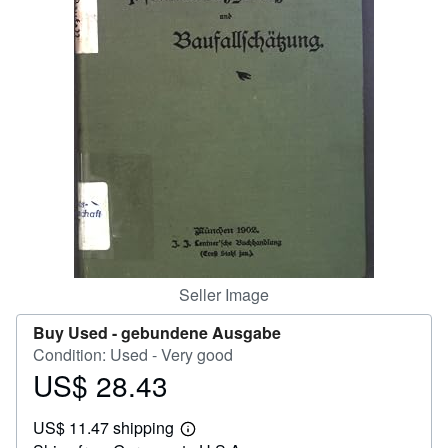
Help
CLOSE
Seller Image
Buy Used -
gebundene Ausgabe
Condition: Used - Very good
US$ 28.43
Price
US$
US$ 11.47 shipping
28.43
Learn