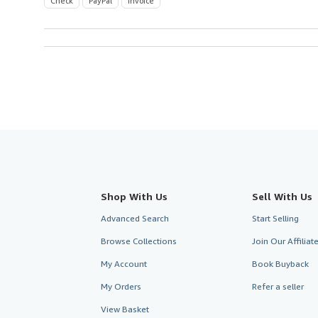
Check
PayPal
Invoice
Shop With Us
Sell With Us
Advanced Search
Start Selling
Browse Collections
Join Our Affilia
My Account
Book Buyback
My Orders
Refer a seller
View Basket