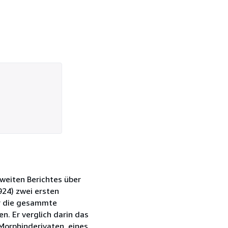
 zweiten Berichtes über
924) zwei ersten
ür die gesammte
n. Er verglich darin das
 Morphinderivaten, eines