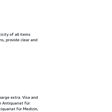
city of all items
ns, provide clear and
harge extra. Visa and
 Antiquariat für
quariat für Medizin,