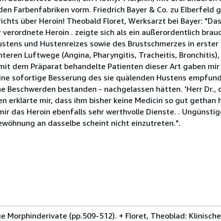
den Farbenfabriken vorm. Friedrich Bayer & Co. zu Elberfeld
richts über Heroin! Theobald Floret, Werksarzt bei Bayer: "Das
ir verordnete Heroin . zeigte sich als ein außerordentlich bra
ustens und Hustenreizes sowie des Brustschmerzes in erster
teren Luftwege (Angina, Pharyngitis, Tracheitis, Bronchitis)
 mit dem Präparat behandelte Patienten dieser Art gaben mi
eine sofortige Besserung des sie quälenden Hustens empfund
 Beschwerden bestanden - nachgelassen hätten. 'Herr Dr., die
en erklärte mir, dass ihm bisher keine Medicin so gut gethan h
mir das Heroin ebenfalls sehr werthvolle Dienste. . Ungünst
ewöhnung an dasselbe scheint nicht einzutreten.".
 Morphinderivate (pp.509-512). + Floret, Theoblad: Klinisch