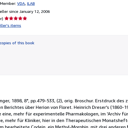
n Member:
VDA
ILAB
ller since January 12, 2006
Seller
r)
rating
ller's items
5
out
of
copies of this book
5
stars
inger, 1898, 8°, pp.479-533, (2), orig. Broschur. Erstdruck des
n Berichtes über Herion von Floret. Heinrich Dreser's (1860-1
e eine, mehr für experimentelle Pharmakologen, im 'Archiv f
, mehr für Kliniker, hier in den Therapeutischen Monatshefte
um bearbeitete Codein, ein Methyl-Morphin, mit drei anderen