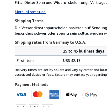
Fritz-Dieter Söhn und Widerufsbelehrung I.Vertrags
More Information
Shipping Terms
Die Versandkostenpauschalen basieren auf Sendungen
besonders schwer oder sperrig sein sollte, werden wi
Shipping rates from Germany to U.S.A.
25 to 45 business days
Order
Shipping
quantity
First item
US$ 42.13
rates
from
Delivery times are set by sellers and vary by carrier and lo
Germany
associated duties or fees. Sellers may contact you regarding
to
U.S.A.
Payment Methods