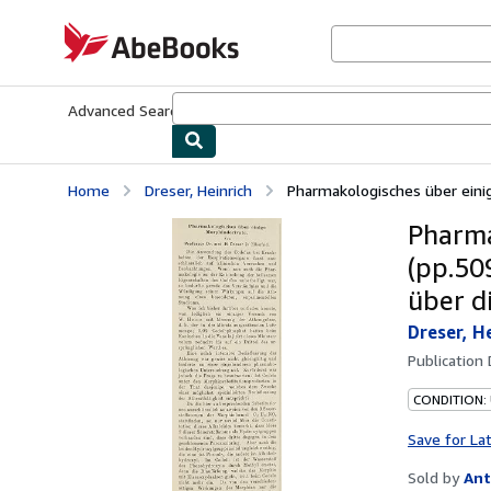
Skip to main content
AbeBooks.com
Advanced Search
Browse Collections
Rare Books
Art & Collecti
Home
Dreser, Heinrich
Pharmakologisches über einig
Pharma
(pp.50
über d
Dreser, H
Publication
CONDITION:
Save for La
Sold by
Ant