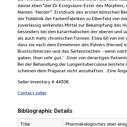
davon eben "der Di-Essigsäure-Ester des Morphins, 
Namen: 'Heroin'". Erstdruck des ersten klinischen Be
der Poliklinik der Farbenfabriken zu Elberfeld von m
zuverlässig wirkendes Mittel zur Bekämpfung des H
besonders bei den katarrhalischen der oberen und un
als auch mehr chronischen Formen. Etwa 60 von mir
dass sie nach dem Einnehmen des Pulvers (Heroin) 
Brustschmerzen und das Seitenstechen - wenn solche
gaben, thun sehr gut.' . Einer von derartigen Patient
Bei der Behandlung der Lungentuberculose leistete 
scheinen dem Präparat nicht anzuhaften. . Eine Ang
Seller Inventory # 44308
Contact seller
Bibliographic Details
Title
Pharmakologisches über einige