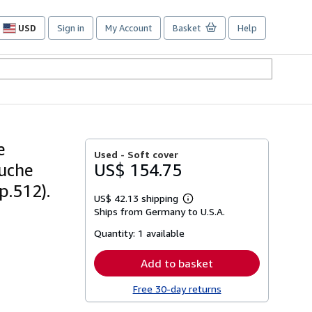
USD
Sign in
My Account
Basket
Help
Site
shopping
preferences
e
Used -
Soft cover
suche
US$ 154.75
p.512).
US$ 42.13 shipping
Learn
Ships from Germany to U.S.A.
more
about
Quantity:
1 available
shipping
rates
Add to basket
Free 30-day returns