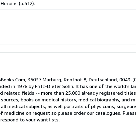
eroins (p.512).
cusBooks.Com, 35037 Marburg, Renthof 8, Deutschland, 0049-(
ed in 1978 by Fritz-Dieter Söhn. It has one of the world's lar
nd related fields -- more than 25,000 already registered titl
ources, books on medical history, medical biography, and me
all medical subjects, as well portraits of physicians, surgeo
s of medicine on request so please order our catalogues. Plea
respond to your want lists.