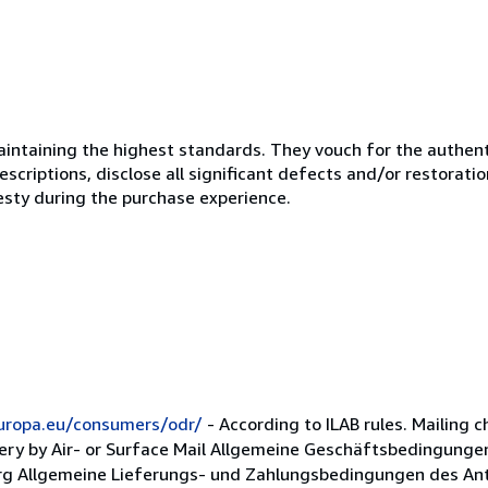
ntaining the highest standards. They vouch for the authenti
scriptions, disclose all significant defects and/or restoratio
esty during the purchase experience.
europa.eu/consumers/odr/
- According to ILAB rules. Mailing c
very by Air- or Surface Mail Allgemeine Geschäftsbedingungen
rg Allgemeine Lieferungs- und Zahlungsbedingungen des Anti