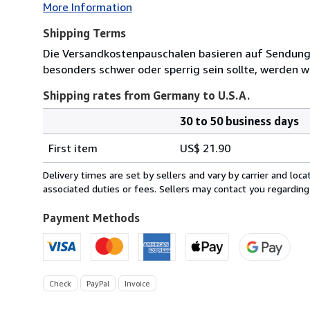
More Information
Shipping Terms
Die Versandkostenpauschalen basieren auf Sendungen
besonders schwer oder sperrig sein sollte, werden wi
Shipping rates from Germany to U.S.A.
30 to 50 business days
Order
Shipping
quantity
First item
US$ 21.90
rates
from
Delivery times are set by sellers and vary by carrier and lo
Germany
associated duties or fees. Sellers may contact you regarding
to
U.S.A.
Payment Methods
Check
PayPal
Invoice