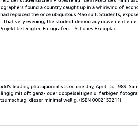
tographers found a country caught up in a whirlwind of econom
 had replaced the once ubiquitous Mao suit. Students, expos
t. That very evening, the student democracy movement emer
Projekt beteiligten Fotografen. - Schönes Exemplar.
ld's leading photojournalists on one day, April 15, 1989. San 
hgängig mit oft ganz- oder doppelseitigen u. farbigen fotogr
hutzumschlag; dieser minimal wellig. (ISBN 0002153211).