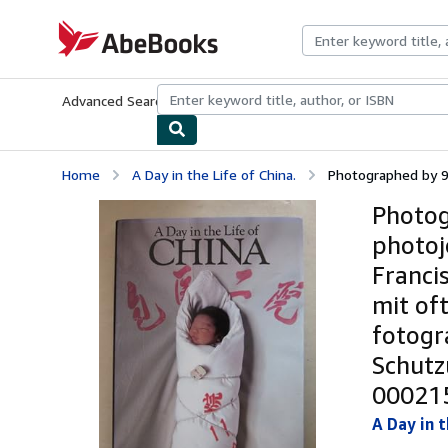
Skip to main content
AbeBooks.com
Advanced Search
Browse Collections
Rare Books
Art & Collecti
Home
A Day in the Life of China.
Photographed by 90
Photog
photoj
Francis
mit of
fotogr
Schutz
000215
A Day in t