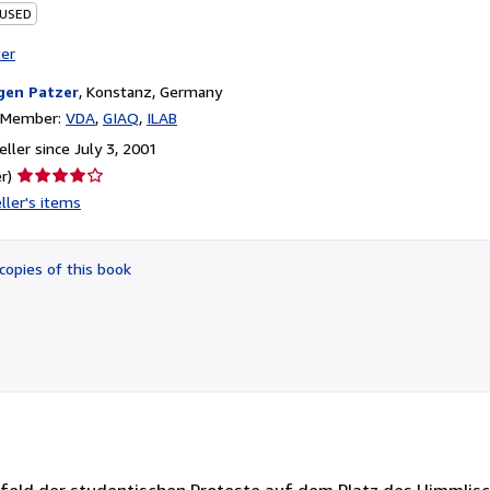
 USED
ter
gen Patzer
,
Konstanz, Germany
n Member:
VDA
GIAQ
ILAB
ller since July 3, 2001
Seller
r)
rating
ller's items
4
out
of
copies of this book
5
stars
ld der studentischen Proteste auf dem Platz des Himmlische