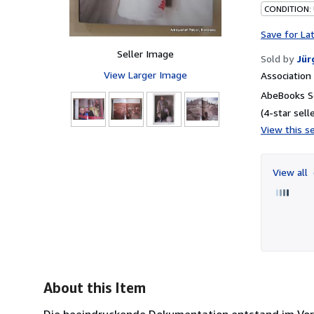
CONDITION:
Save for La
Seller Image
Sold by
Jür
View Larger Image
Associatio
AbeBooks Se
(4-star selle
View this se
View all
About this Item
Die beeindruckende Dokumentation entstand im Vorfe