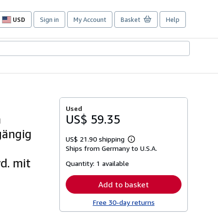
USD
Sign in
My Account
Basket
Help
Site
shopping
preferences
Used
n
US$ 59.35
hgängig
US$ 21.90 shipping
Learn
Ships from Germany to U.S.A.
more
about
d. mit
Quantity:
1 available
shipping
rates
Add to basket
Free 30-day returns