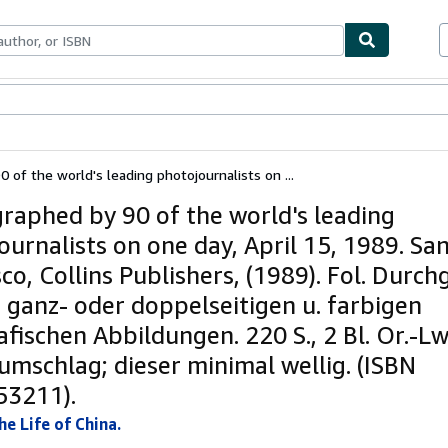
bles
Textbooks
Sellers
Start Selling
 of the world's leading photojournalists on ...
raphed by 90 of the world's leading
ournalists on one day, April 15, 1989. Sa
co, Collins Publishers, (1989). Fol. Durc
t ganz- oder doppelseitigen u. farbigen
afischen Abbildungen. 220 S., 2 Bl. Or.-Lw
umschlag; dieser minimal wellig. (ISBN
3211).
he Life of China.