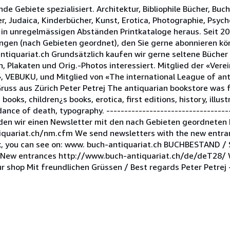
nde Gebiete spezialisiert. Architektur, Bibliophile Bücher, Buc
er, Judaica, Kinderbücher, Kunst, Erotica, Photographie, Psych
 in unregelmässigen Abständen Printkataloge heraus. Seit 2
ngen (nach Gebieten geordnet), den Sie gerne abonnieren k
ntiquariat.ch Grundsätzlich kaufen wir gerne seltene Bücher
 Plakaten und Orig.-Photos interessiert. Mitglied der «Vere
, VEBUKU, und Mitglied von «The international League of ant
Gruss aus Zürich Peter Petrej The antiquarian bookstore was
le books, children¿s books, erotica, first editions, history, illu
ance of death, typography. -----------------------------------
den wir einen Newsletter mit den nach Gebieten geordneten
iquariat.ch/nm.cfm We send newsletters with the new entran
ock, you can see on: www. buch-antiquariat.ch BUCHBESTAND /
ew entrances http://www.buch-antiquariat.ch/de/deT28/ Wi
r shop Mit freundlichen Grüssen / Best regards Peter Petrej -