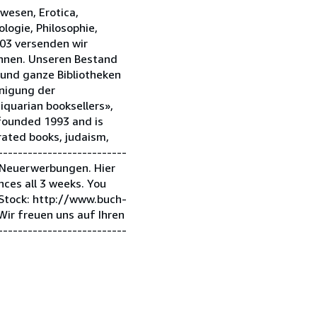
hwesen, Erotica,
ologie, Philosophie,
003 versenden wir
önnen. Unseren Bestand
 und ganze Bibliotheken
inigung der
iquarian booksellers»,
 founded 1993 and is
strated books, judaism,
-------------------------
 Neuerwerbungen. Hier
ces all 3 weeks. You
 Stock: http://www.buch-
r freuen uns auf Ihren
-------------------------