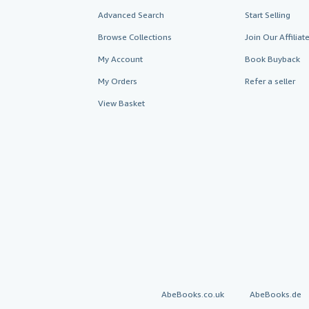
Advanced Search
Start Selling
Browse Collections
Join Our Affilia
My Account
Book Buyback
My Orders
Refer a seller
View Basket
AbeBooks.co.uk
AbeBooks.de