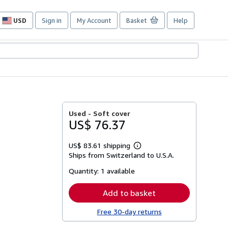
USD
Sign in
My Account
Basket
Help
Site
shopping
preferences
Used -
Soft cover
US$ 76.37
US$ 83.61 shipping
Learn
Ships from Switzerland to U.S.A.
more
about
Quantity:
1 available
shipping
rates
Add to basket
Free 30-day returns