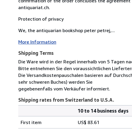
confirmation of the order concludes the agreement 
antiquariat.ch.
Protection of privacy
We, the antiquarian bookshop peter petrej,...
More Information
Shipping Terms
Die Ware wird in der Regel innerhalb von 5 Tagen na
Bitte entnehmen Sie den voraussichtlichen Lieferter
Die Versandkostenpauschalen basieren auf Durchsch
sehr schweren Buches) werden Sie
gegebenenfalls vom Verkäufer informiert.
Shipping rates from Switzerland to U.S.A.
10 to 14 business days
Order
Shipping
quantity
First item
US$ 83.61
rates