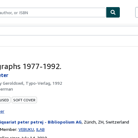
bles
Textbooks
Sellers
Start Selling
raphs 1977-1992.
eter
by
Geroldswil, Typo-Verlag, 1992
German
 USED
SOFT COVER
ter
iquariat peter petrej - Bibliopolium AG
,
Zürich, ZH, Switzerland
n Member:
VEBUKU
ILAB
ller since July 14, 2010