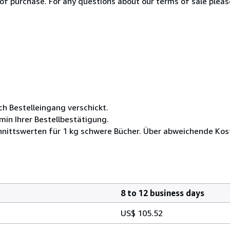
of purchase. For any questions about our terms of sale plea
ch Bestelleingang verschickt.
min Ihrer Bestellbestätigung.
nittswerten für 1 kg schwere Bücher. Über abweichende Kost
8 to 12 business days
US$ 105.52