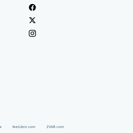
a
IberLibro.com
ZVAB.com