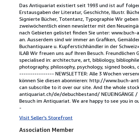
Das Antiquariat existiert seit 1993 und ist auf folge
Erstausgaben der Literatur, Geschichte, Illustr. Büch
Signierte Bücher, Totentanz, Typographie Wir geben
zweiwöchentlich einen newsletter mit den Neueingä
nach Gebieten gelistet finden Sie unter: www.buch-a
an. Ausserdem sind wir immer an Grafiken, Gemälden,
Buchantiquare u. Kupferstichhändler in der Schweiz»
ILAB Wir freuen uns auf Ihren Besuch. Freundlichen 
specialised in: architecture, art, bibliology, bibliophi
photography, philosophy, psychology, signed books, d
---------------- NEWSLETTER: Alle 3 Wochen versen
können Sie diesen abonnieren: http://www.buch-ant
can subscribe to it over our site. And the whole st
antiquariat.ch/de/debuchbestand/ NEUEINGÄNGE / N
Besuch im Antiquariat. We are happy to see you in ou
-
Visit Seller's Storefront
Association Member