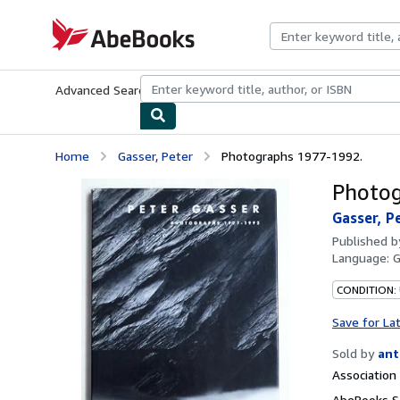
Skip to main content
AbeBooks.com
Advanced Search
Browse Collections
Rare Books
Art & Collecti
Home
Gasser, Peter
Photographs 1977-1992.
Photog
Gasser, P
Published 
Language:
CONDITION:
Save for La
Sold by
ant
Associatio
AbeBooks Se