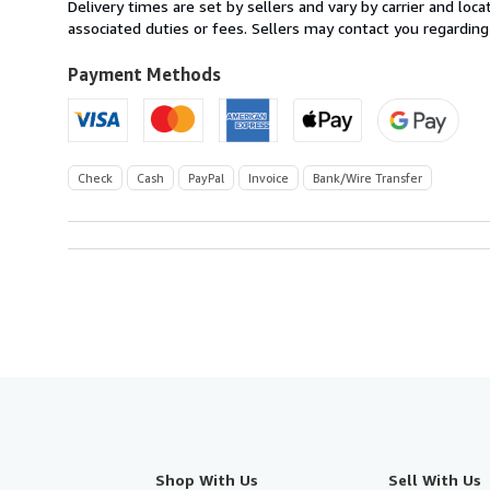
from
Delivery times are set by sellers and vary by carrier and lo
Switzerland
associated duties or fees. Sellers may contact you regarding
to
U.S.A.
Payment Methods
Check
Cash
PayPal
Invoice
Bank/Wire Transfer
Shop With Us
Sell With Us