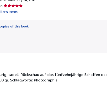
Seller
r)
rating
ller's items
5
out
of
copies of this book
5
stars
sspurig, tadell. Rückschau auf das fünfzehnjährige Schaffen 
0 gr. Schlagworte: Photographie.